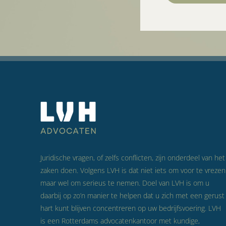
Juridische vragen, of zelfs conflicten, zijn onderdeel van het
zaken doen. Volgens LVH is dat niet iets om voor te vrezen
maar wel om serieus te nemen. Doel van LVH is om u
daarbij op zo’n manier te helpen dat u zich met een gerust
hart kunt blijven concentreren op uw bedrijfsvoering. LVH
is een Rotterdams advocatenkantoor met kundige,