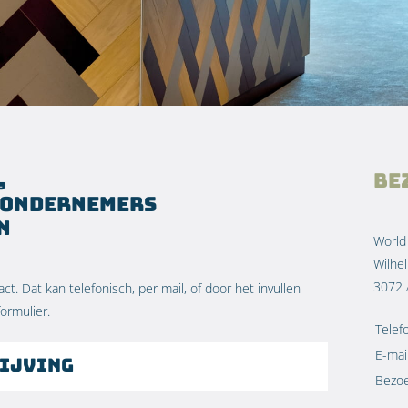
,
Be
 ondernemers
n
World
Wilhe
3072 
t. Dat kan telefonisch, per mail, of door het invullen
ormulier.
Telef
E-mai
ijving
Bezo