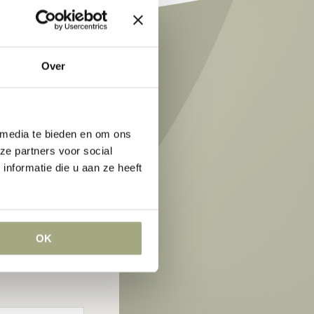
Over
 media te bieden en om ons
ze partners voor social
nformatie die u aan ze heeft
OK