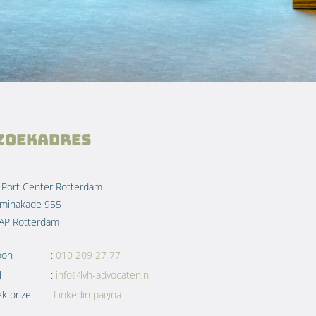
zoekadres
 Port Center Rotterdam
lminakade 955
AP Rotterdam
oon
:
010 209 27 77
l
:
info@lvh-advocaten.nl
ek onze
Linkedin pagina