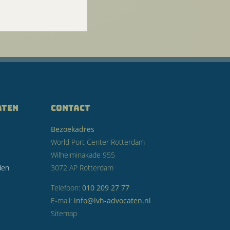
aten
CONTACT
Bezoekadres
World Port Center Rotterdam
Wilhelminakade 955
den
3072 AP Rotterdam
Telefoon:
010 209 27 77
E-mail:
info@lvh-advocaten.nl
Sitemap