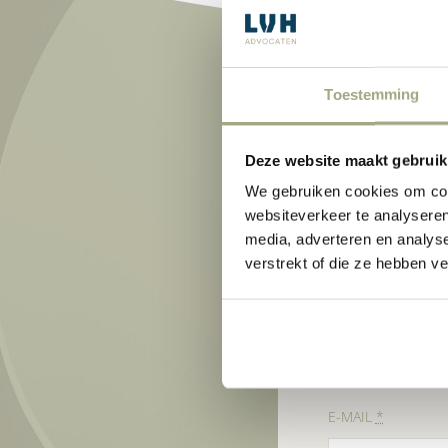
Toestemming
Deze website maakt gebruik
We gebruiken cookies om cont
websiteverkeer te analyseren
Benieuwd wat wij voor
media, adverteren en analys
Neem contact met ons 
verstrekt of die ze hebben v
VOORNAAM
*
E-MAIL
*