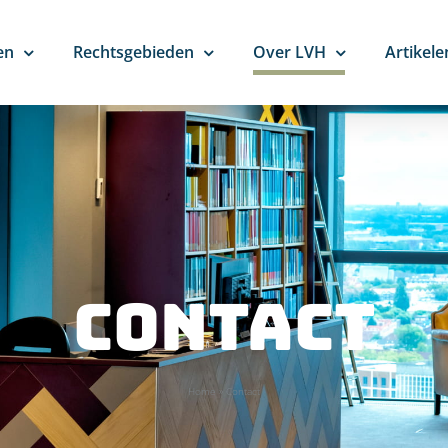
en
Rechtsgebieden
Over LVH
Artikele
Contact
Home
»
Contact