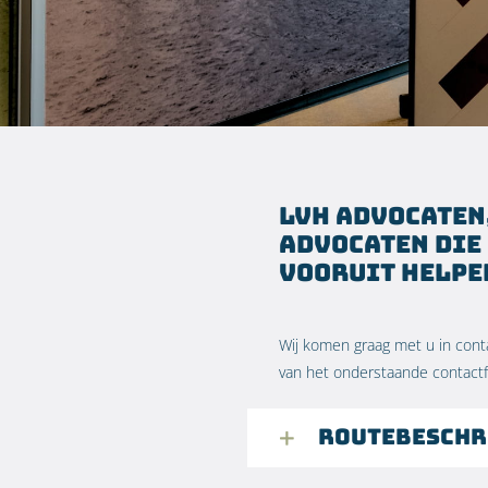
LVH advocaten
advocaten die
vooruit helpe
Wij komen graag met u in contac
van het onderstaande contactf
Routebeschr