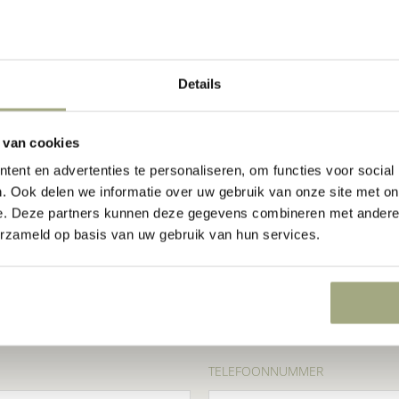
Details
CONTACT
 van cookies
ent en advertenties te personaliseren, om functies voor social
. Ook delen we informatie over uw gebruik van onze site met on
 uw onderneming kunnen doen?
e. Deze partners kunnen deze gegevens combineren met andere i
op.
erzameld op basis van uw gebruik van hun services.
ACHTERNAAM
*
TELEFOONNUMMER