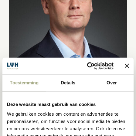
Toestemming
Details
Over
BEN VAN NIEUWAAL
Deze website maakt gebruik van cookies
Advocaat
+31 (0)10 209 27 75
We gebruiken cookies om content en advertenties te
+31 (0)6 41 37 51 55
personaliseren, om functies voor social media te bieden
vannieuwaal@lvh-advocaten.nl
en om ons websiteverkeer te analyseren. Ook delen we
(meer…)
informatie over uw gebruik van onze site met onze