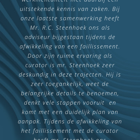
uitstekende kennis van zaken. Bij
korte periode opgelost. Hij had
altijd zijn volledige aandacht voor
onze laatste samenwerking heeft
mijn verhaal. Het is op een zeer
Mr. R.C. Steenhoek ons als
adviseur bijgestaan tijdens de
nette manier afgehandeld. De
afwikkeling van een faillissement.
samenwerking was perfect!
Door zijn ruime ervaring als
Met alle dank aan de heer
curator is mr. Steenhoek zeer
Steenhoek.
deskundig in deze trajecten. Hij is
zeer toegankelijk, weet de
belangrijke details te benoemen,
Ton Hameeteman
denkt vele stappen vooruit en
komt met een duidelijk plan van
aanpak. Tijdens de afwikkeling van
het faillissement met de curator
heeft mr. Steenhoek ons