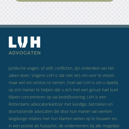
Juridische vragen, of zelfs conflicten, zijn onderdeel van het
zaken doen. Volgens LVH is dat niet iets om voor te vrezen
maar wel om serieus te nemen. Doel van LVH is om u daarbij
op zo’n manier te helpen dat u zich met een gerust hart kunt
blijven concentreren op uw bedrijfsvoering. LVH is een
Rotterdams advocatenkantoor met kundige, betrokken en
doortastende advocaten die door hun manier van werken
langdurige relaties met hun klanten weten op te bouwen en,
in een positie als huisjurist, de ondernemers bij alle mogelijke