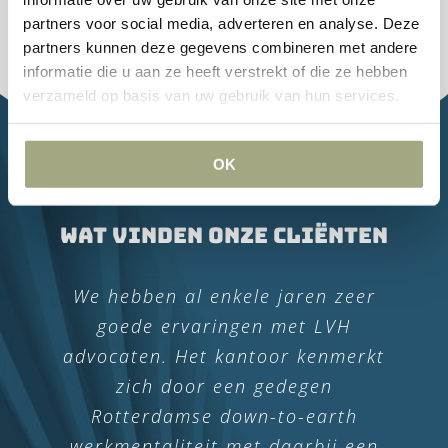
partners voor social media, adverteren en analyse. Deze
partners kunnen deze gegevens combineren met andere
informatie die u aan ze heeft verstrekt of die ze hebben
verzameld op basis van uw gebruik van hun services.
OK
Wat vinden onze cliënten
In 2019 en 2020 hebben wij LVH
We hebben al enkele jaren zeer
Advocaten benaderd voor een
goede ervaringen met LVH
advocaten. Het kantoor kenmerkt
advies om de zaak op een
zorgvuldige en deskundige wijze te
zich door een gedegen
beëindigen. Dit is volledig op een
Rotterdamse down-to-earth
werkmentaliteit met daarbij een
praktische en binnen een zeer