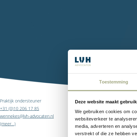
Toestemming
Praktijk ondersteuner
Deze website maakt gebruik
+31 (0)10 206 17 85
We gebruiken cookies om cont
wennekes@lvh-advocaten.nl
websiteverkeer te analyseren
(meer…)
media, adverteren en analys
verstrekt of die ze hebben v