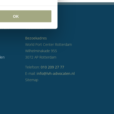
OK
aten
CONTACT
Bezoekadres
World Port Center Rotterdam
Wilhelminakade 955
den
3072 AP Rotterdam
Telefoon:
010 209 27 77
E-mail:
info@lvh-advocaten.nl
Sitemap