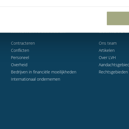
AANDACHTSGEBIEDEN
LVH Advoc
Contracteren
Ons team
Conflicten
Artikelen
Personeel
Over LVH
Overheid
Aandachtsgebie
Bedrijven in financiële moeilijkheden
Rechtsgebieden
Internationaal ondernemen