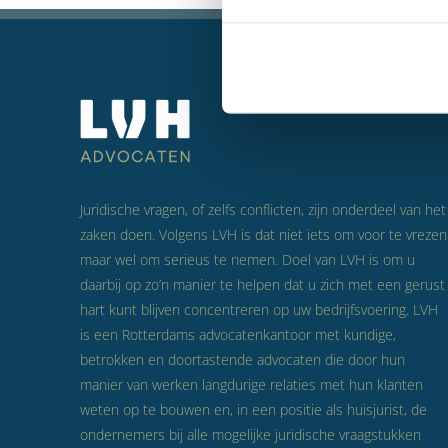
Juridische vragen, of zelfs conflicten, zijn onderdeel van het
zaken doen. Volgens LVH is dat niet iets om voor te vrezen
maar wel om serieus te nemen. Doel van LVH is om u
daarbij op zo’n manier te helpen dat u zich met een gerust
hart kunt blijven concentreren op uw bedrijfsvoering. LVH
is een Rotterdams advocatenkantoor met kundige,
betrokken en doortastende advocaten die door hun
manier van werken langdurige relaties met hun klanten
weten op te bouwen en, in een positie als huisjurist, de
ondernemers bij alle mogelijke juridische vraagstukken