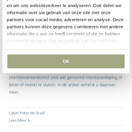
Lees Meer
en om ons websiteverkeer te analyseren. Ook delen we
informatie over uw gebruik van onze site met onze
partners voor social media, adverteren en analyse. Deze
partners kunnen deze gegevens combineren met andere
De intentieovereenkomst bij een
informatie die u aan ze heeft verstrekt of die ze hebben
bedrijfsovername
verzameld op basis van uw gebruik van hun services.
Bij een bedrijfsovername wordt uiteindelijk een
OK
koopovereenkomst gesloten. Hier gaat een heel traject aan
vooraf. In de voorfase is het mogelijk om een
intentieovereenkomst (ook wel genoemd intentieverklaring of
letter of intent) te sluiten. In dit artikel vertel ik u daarover
meer.
Label:
Peter de Graaf
Lees Meer