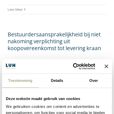
Lees Meer
Bestuurdersaansprakelijkheid bij niet
nakoming verplichting uit
koopovereenkomst tot levering kraan
De rechtbank Rotterdam heeft geoordeeld in een belangrijk
vonnis dat een bestuurder persoonlijk aansprakelijk is voor €
250.000,- door het niet nakomen van een koopovereenkomst
en het frustreren van verhaalsmogelijkheden. Ontdek de
Toestemming
Details
Over
juridische nuances en de toepassing van de Beklamel-norm in
dit artikel.
Deze website maakt gebruik van cookies
We gebruiken cookies om content en advertenties te
Label:
Peter de Graaf
personaliseren, om functies voor social media te bieden