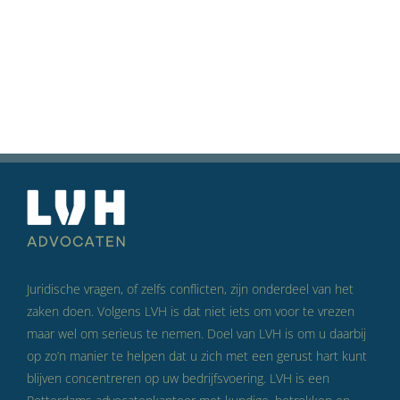
Juridische vragen, of zelfs conflicten, zijn onderdeel van het
zaken doen. Volgens LVH is dat niet iets om voor te vrezen
maar wel om serieus te nemen. Doel van LVH is om u daarbij
op zo’n manier te helpen dat u zich met een gerust hart kunt
blijven concentreren op uw bedrijfsvoering. LVH is een