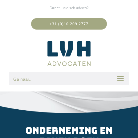
Ga
Direct juridisch advies?
naar
inhoud
+31 (0)10 209 2777
Ga naar...
onderneming en