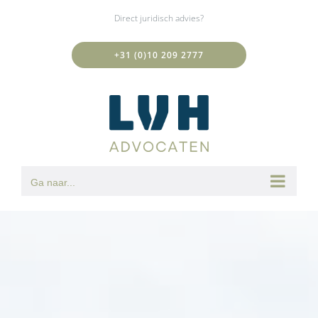
Ga
Direct juridisch advies?
naar
inhoud
+31 (0)10 209 2777
Ga naar...