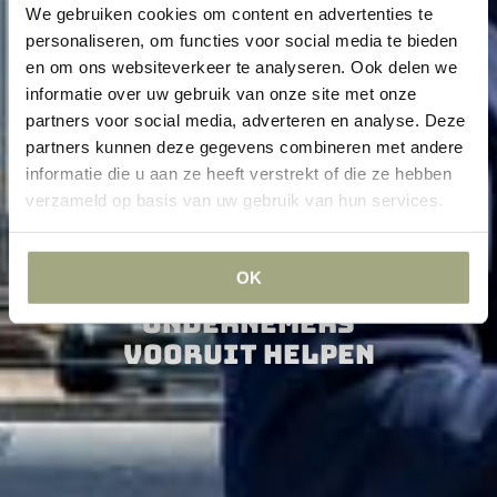
We gebruiken cookies om content en advertenties te
personaliseren, om functies voor social media te bieden
en om ons websiteverkeer te analyseren. Ook delen we
informatie over uw gebruik van onze site met onze
partners voor social media, adverteren en analyse. Deze
partners kunnen deze gegevens combineren met andere
informatie die u aan ze heeft verstrekt of die ze hebben
verzameld op basis van uw gebruik van hun services.
OK
Advocaten die
ondernemers
vooruit helpen