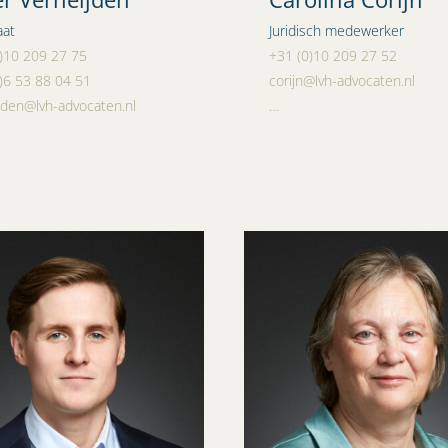
aat
Juridisch medewerker
)10 209 27 75
+31 (0)10 209 27 52
)6 53 88 04 51
corijn@lvh-advocaten.nl
jden@lvh-advocaten.nl
…