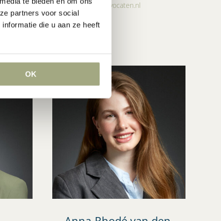
 media te bieden en om ons
rijntjes@lvh-advocaten.nl
ze partners voor social
…
nformatie die u aan ze heeft
OK
Anna-Rhodé van den