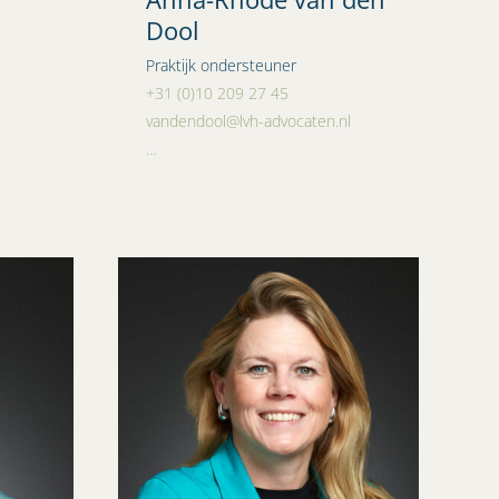
Dool
Praktijk ondersteuner
+31 (0)10 209 27 45
vandendool@lvh-advocaten.nl
…