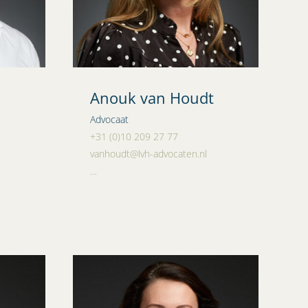
Anouk van Houdt
Advocaat
+31 (0)10 209 27 77
vanhoudt@lvh-advocaten.nl
…