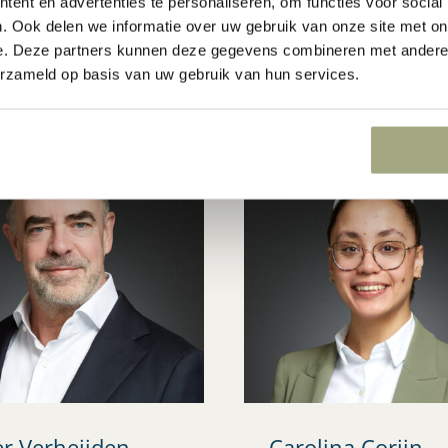
ent en advertenties te personaliseren, om functies voor social
ing@lvh-advocaten.nl
pfeifer@lvh-advocaten.nl
. Ook delen we informatie over uw gebruik van onze site met on
…
e. Deze partners kunnen deze gegevens combineren met andere i
erzameld op basis van uw gebruik van hun services.
er Verheijden
Carolina Corijn