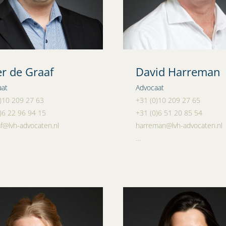
er de Graaf
David Harreman
aat
Advocaat
)10 209 27 63
+31 (0)10 209 27 65
)6 22 96 94 15
+31 (0)6 51 20 85 54
f@lvh-advocaten.nl
harreman@lvh-advocaten.nl
…