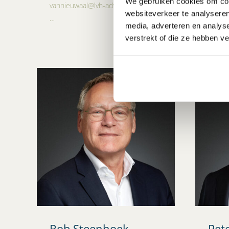
We gebruiken cookies om cont
vannieuwaal@lvh-advocaten.nl
ouwerl
websiteverkeer te analyseren
…
…
media, adverteren en analys
verstrekt of die ze hebben v
Rob Steenhoek
Pet