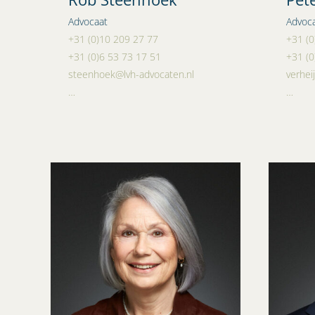
Advocaat
Advoc
+31 (0)10 209 27 77
+31 (0
+31 (0)6 53 73 17 51
+31 (0
steenhoek@lvh-advocaten.nl
verhei
…
…