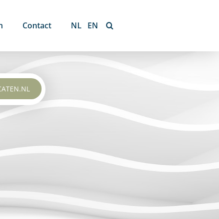
n
Contact
NL
EN
CATEN.NL