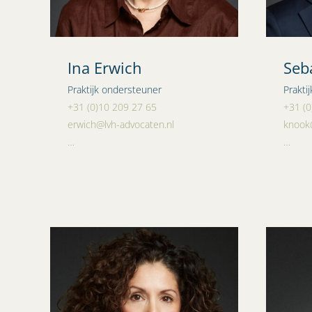
Ina Erwich
Seb
Praktijk ondersteuner
Prakti
+31 (0)10 209 27 65
+31 (0
erwich@lvh-advocaten.nl
knook@
…
…