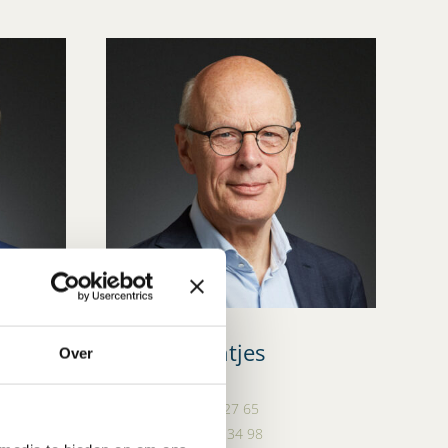
Hans Rijntjes
Over
Advocaat
+31 (0)10 209 27 65
+31 (0)6 51 32 34 98