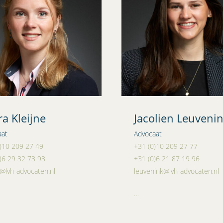
a Kleijne
Jacolien Leuveni
aat
Advocaat
)10 209 27 49
+31 (0)10 209 27 77
)6 29 32 73 93
+31 (0)6 21 87 19 96
e@lvh-advocaten.nl
leuvenink@lvh-advocaten.nl
…