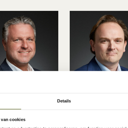
hard Ouwerling
Mike Pfeifer
Details
aat
Advocaat
)10 209 27 75
+31 (0)10 209 27 77
 van cookies
)6 11 23 53 54
+31 (0)6 48 17 36 63