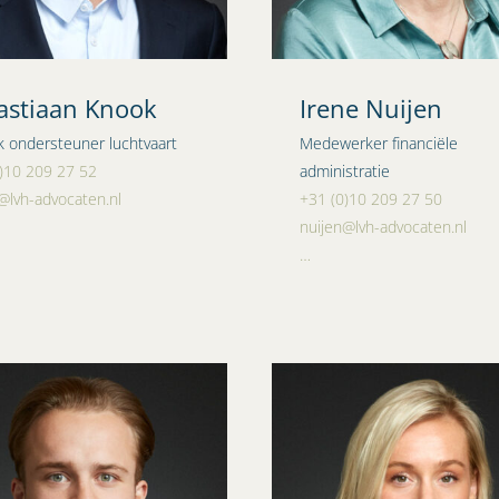
astiaan Knook
Irene Nuijen
jk ondersteuner luchtvaart
Medewerker financiële
)10 209 27 52
administratie
lvh-advocaten.nl
+31 (0)10 209 27 50
nuijen@lvh-advocaten.nl
…