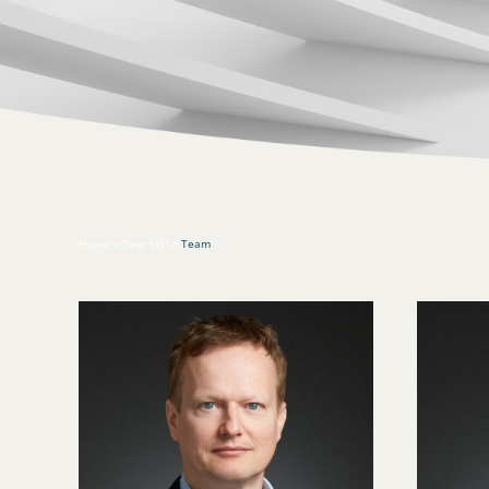
Home
»
Over LVH
»
Team