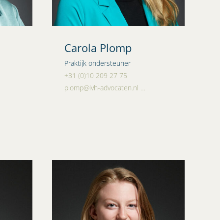
Carola Plomp
Praktijk ondersteuner
+31 (0)10 209 27 75
plomp@lvh-advocaten.nl
…