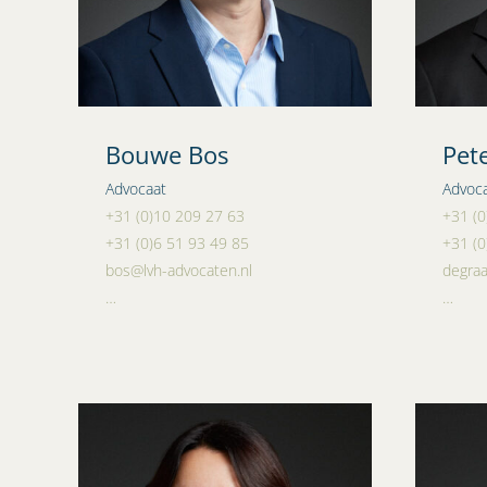
Bouwe Bos
Pet
Advocaat
Advoc
+31 (0)10 209 27 63
+31 (0
+31 (0)6 51 93 49 85
+31 (0
bos@lvh-advocaten.nl
degraa
…
…