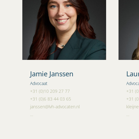
Jamie Janssen
Laur
Advocaat
Advoc
+31 (0)10 209 27 77
+31 (0
+31 (0)6 83 44 03 65
+31 (0
janssen@lvh-advocaten.nl
kleijn
…
…