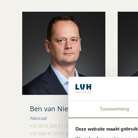
Ben van Nieuwaal
Ric
Toestemming
Advocaat
Advoc
+31 (0)10 209 27 75
+31 (0
Deze website maakt gebruik
+31 (0)6 41 37 51 55
+31 (0