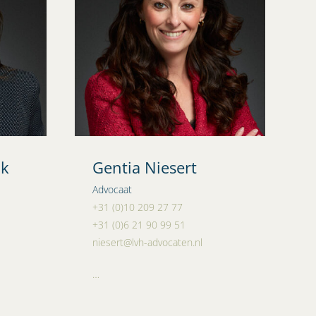
nk
Gentia Niesert
Advocaat
+31 (0)10 209 27 77
+31 (0)6 21 90 99 51
niesert@lvh-advocaten.nl
…