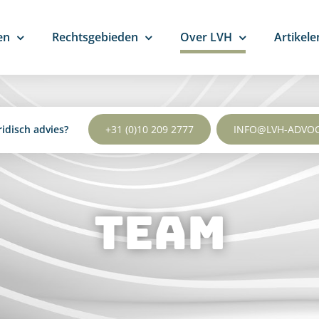
en
Rechtsgebieden
Over LVH
Artikele
ridisch advies?
+31 (0)10 209 2777
INFO@LVH-ADVO
Team