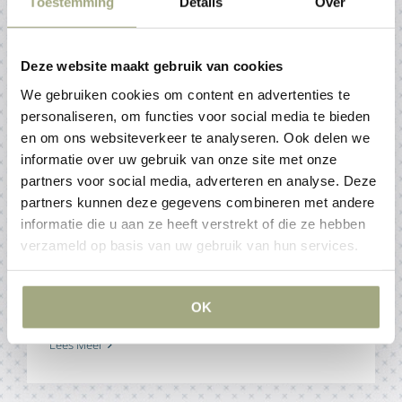
Toestemming
Details
Over
Artikelen
Deze website maakt gebruik van cookies
Nieuwe regeling btw-suppleties
We gebruiken cookies om content en advertenties te
van toepassing per 1 januari 2025
personaliseren, om functies voor social media te bieden
24 januari 2025
en om ons websiteverkeer te analyseren. Ook delen we
informatie over uw gebruik van onze site met onze
partners voor social media, adverteren en analyse. Deze
Vanaf 1 januari 2025 geldt een nieuwe verplichting
partners kunnen deze gegevens combineren met andere
met betrekking tot de btw-suppleties: wanneer wordt
informatie die u aan ze heeft verstrekt of die ze hebben
geconstateerd dat te weinig btw is aangegeven en
verzameld op basis van uw gebruik van hun services.
voldaan, moet dit binnen acht weken worden
gecorrigeerd door een btw-suppletie in te dienen bij
de Belastingdienst.
OK
Lees Meer