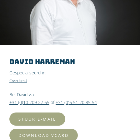
David Harreman
Gespecialiseerd in:
Overheid
Bel David via:
+31 (0)10 209 27 65
of
+31 (0)6 51 20 85 54
STUUR E-MAIL
DOWNLOAD VCARD