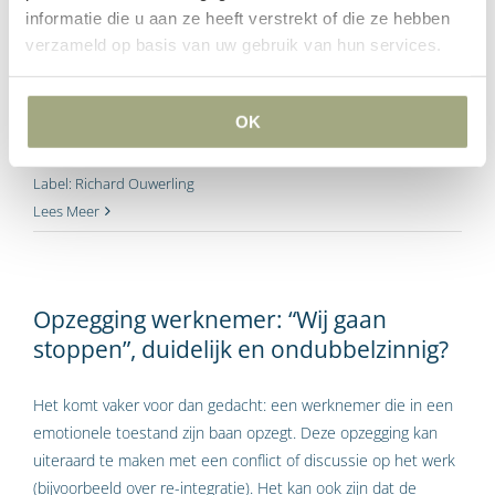
informatie die u aan ze heeft verstrekt of die ze hebben
bepalende functie binnen uw onderneming. U wilt dan ook
verzameld op basis van uw gebruik van hun services.
een vervanger aanstellen, omdat het er naar uit ziet dat de
zieke werknemer niet in zijn oorspronkelijke functie kan
terugkeren. Mag dat?
OK
Label:
Richard Ouwerling
Lees Meer
Opzegging werknemer: “Wij gaan
stoppen”, duidelijk en ondubbelzinnig?
Het komt vaker voor dan gedacht: een werknemer die in een
emotionele toestand zijn baan opzegt. Deze opzegging kan
uiteraard te maken met een conflict of discussie op het werk
(bijvoorbeeld over re-integratie). Het kan ook zijn dat de