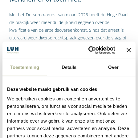
Met het Deliveroo-arrest van maart 2023 heeft de Hoge Raad
de praktijk weer meer duidelijkheid gegeven over de
kwalificatie van de arbeidsovereenkomst. Sinds dat arrest is
uiteraard weer diverse rechtspraak gewezen over de vraag of
sprake is van een arbeidsovereenkomst of toch een ander
soort overeenkomst.
Toestemming
Details
Over
Label:
Richard Ouwerling
Lees Meer
Deze website maakt gebruik van cookies
We gebruiken cookies om content en advertenties te
personaliseren, om functies voor social media te bieden
Zieke werknemers; Re-integratie
en om ons websiteverkeer te analyseren. Ook delen we
tweede spoor in het MKB
informatie over uw gebruik van onze site met onze
partners voor social media, adverteren en analyse. Deze
partners kunnen deze gegevens combineren met andere
Stel, uw werknemer is al bijna een jaar ziek. Hij heeft een