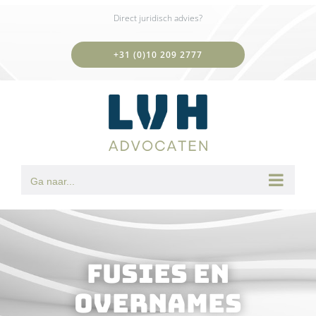
Ga
Direct juridisch advies?
naar
inhoud
+31 (0)10 209 2777
Ga naar...
Fusies en
overnames