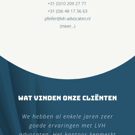
+31 (0)10 209 27 77
+31 (0)6 48 17 36 63
pfeifer@lvh-advocaten.nl
(meer…)
Wat vinden onze cliënten
In 2019 en 2020 hebben wij LVH
We hebben al enkele jaren zeer
Advocaten benaderd voor een
goede ervaringen met LVH
advocaten. Het kantoor kenmerkt
advies om de zaak op een