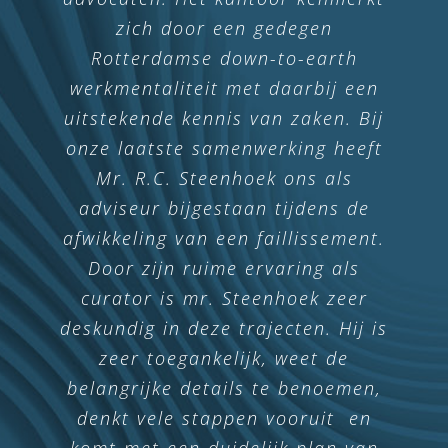
zorgvuldige en deskundige wijze te
zich door een gedegen
beëindigen. Dit is volledig op een
Rotterdamse down-to-earth
werkmentaliteit met daarbij een
praktische en binnen een zeer
uitstekende kennis van zaken. Bij
korte periode opgelost. Hij had
altijd zijn volledige aandacht voor
onze laatste samenwerking heeft
mijn verhaal. Het is op een zeer
Mr. R.C. Steenhoek ons als
adviseur bijgestaan tijdens de
nette manier afgehandeld. De
afwikkeling van een faillissement.
samenwerking was perfect!
Door zijn ruime ervaring als
Met alle dank aan de heer
curator is mr. Steenhoek zeer
Steenhoek.
deskundig in deze trajecten. Hij is
zeer toegankelijk, weet de
belangrijke details te benoemen,
Ton Hameeteman
denkt vele stappen vooruit en
komt met een duidelijk plan van