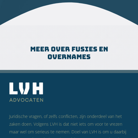
Meer over fusies en
overnames
Juridische vragen, of zelfs conflicten, zijn onderdeel van het
zaken doen. Volgens LVH is dat niet iets om voor te vrezen
maar wel om serieus te nemen. Doel van LVH is om u daarbij