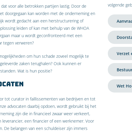
volgende ge
dat voor alle betrokken partijen lastig. Door de
 niet doorgegaan kan worden met de onderneming en
jk wordt gedacht aan een herstructurering of
Aanvraa
 oplossing leiden of kan met behulp van de WHOA
rgaan maar u wordt geconfronteerd met een
Doorsta
aar tegen verweren?
Verzet 
 mogelijkheden om hun schade zoveel mogelijk te
 geleverde zaken terughalen? Ook kunnen er
Bestuur
tanden. Wat is hun positie?
ocaten
Wet Ho
tot curator in faillissementen van bedrijven en tot
nze advocaten daarbij opdoen, wordt gebruikt bij het
eming zijn die in financieel zwaar weer verkeert,
 leverancier, een financier of een werknemer. Voor
jn. De belangen van een schuldeiser zijn immers