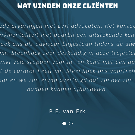
Wat vinden onze cliënten
dvocaten benaderd voor een advies om de zaak
oede ervaringen met LVH advocaten. Het kanto
ig op een praktische en binnen een zeer korte pe
kmentaliteit met daarbij een uitstekende kenn
ek ons als adviseur bijgestaan tijdens de afw
aal. Het is op een zeer nette manier afgehan
 mr. Steenhoek zeer deskundig in deze trajecten
Met alle dank aan de heer Steenhoek.
denkt vele stappen vooruit en komt met een dui
et de curator heeft mr. Steenhoek ons voortreff
at en we zijn ervan overtuigd dat zonder zijn 
Ton Hameeteman
hadden kunnen afhandelen.
P.E. van Erk