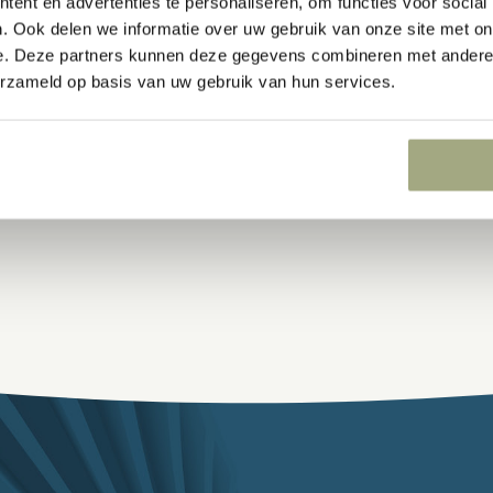
ent en advertenties te personaliseren, om functies voor social
. Ook delen we informatie over uw gebruik van onze site met on
ROB STEENHOEK
e. Deze partners kunnen deze gegevens combineren met andere i
erzameld op basis van uw gebruik van hun services.
Advocaat
+31 (0)10 209 27 77
+31 (0)6 53 73 17 51
steenhoek@lvh-advocaten.nl
(meer…)