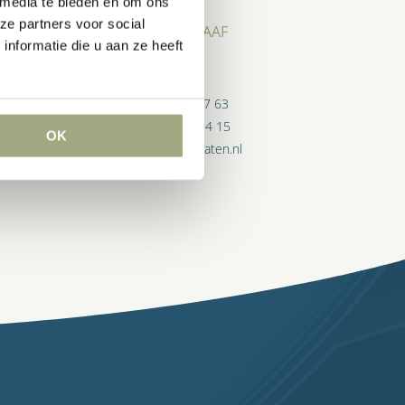
 media te bieden en om ons
ze partners voor social
PETER DE GRAAF
nformatie die u aan ze heeft
Advocaat
+31 (0)10 209 27 63
+31 (0)6 22 96 94 15
OK
degraaf@lvh-advocaten.nl
(meer…)