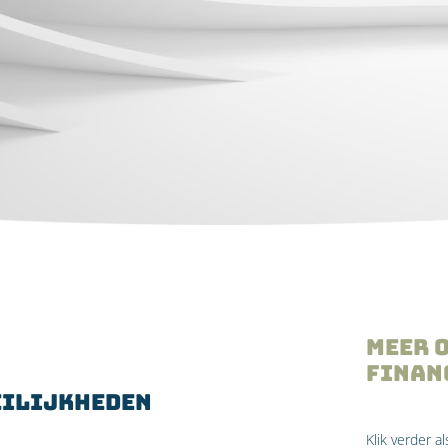
Meer 
finan
eilijkheden
Klik verder a