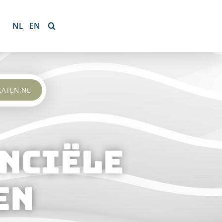
NL
EN
CATEN.NL
ANCIËLE
EN