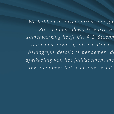
In 2019 en 2020 hebben wij LVH A
We hebben al enkele jaren zeer g
wijze te beëindigen. Dit is volled
Rotterdamse down-to-earth wer
samenwerking heeft Mr. R.C. Steenho
volledige aandacht voor mijn verh
zijn ruime ervaring als curator is
belangrijke details te benoemen, 
afwikkeling van het faillissement m
tevreden over het behaalde resulta