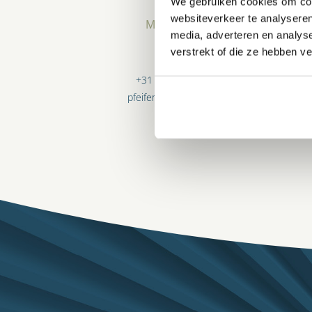
We gebruiken cookies om cont
websiteverkeer te analyseren
MIKE PFEIFER
media, adverteren en analys
verstrekt of die ze hebben v
Advocaat
+31 (0)10 209 27 77
pfeifer@lvh-advocaten.nl
(meer…)