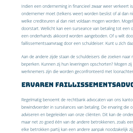
Indien een onderneming in financieel zwaar weer verkeert is 
ondernemer moet (telkens weer) worden beslist of al dan
welke crediteuren al dan niet voldaan mogen worden. Mogeli
doorstart. Wellicht kan een surseance van betaling tot een
een onderhands akkoord worden aangeboden. Of u wilt doo
faillissementsaanvraag door een schuldeiser. Kunt u zich d
Aan de andere zijde staan de schuldeisers die zoeken naar
beperken. Kunnen zij hun leveringen opschorten? Mogen zij
werknemers zijn die worden geconfronteerd met loonachters
Ervaren faillissementsadv
Regelmatig benoemt de rechtbank advocaten van ons kantoor 
bewindvoerder in surséances van betaling. De ervaring die o
adviseren en begeleiden van onze cliënten. Dit kan de ondern
maar net zo goed één van de andere betrokkenen, zoals een
elke betrokken partij kan een andere aanpak noodzakelijk zi