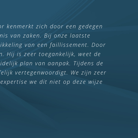
 op een zorgvuldige en deskundige
or kenmerkt zich door een gedegen
riode opgelost. Hij had altijd zijn
is van zaken. Bij onze laatste
ikkeling van een faillissement. Door
deld. De samenwerking was perfect!
. Hij is zeer toegankelijk, weet de
delijk plan van aanpak. Tijdens de
elijk vertegenwoordigt. We zijn zeer
expertise we dit niet op deze wijze