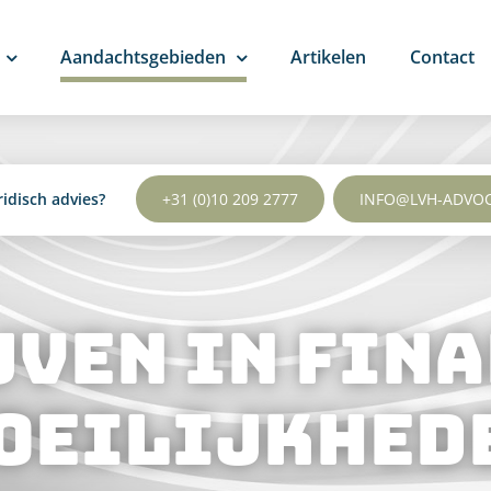
Aandachtsgebieden
Artikelen
Contact
ridisch advies?
+31 (0)10 209 2777
INFO@LVH-ADVO
VEN IN FIN
OEILIJKHED