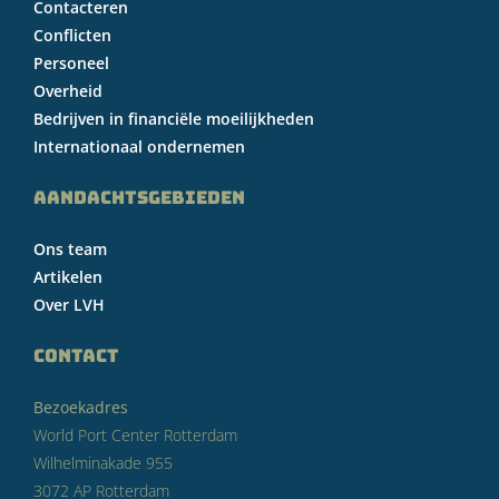
Contacteren
Conflicten
Personeel
Overheid
Bedrijven in financiële moeilijkheden
Internationaal ondernemen
AANDACHTSGEBIEDEN
Ons team
Artikelen
Over LVH
CONTACT
Bezoekadres
World Port Center Rotterdam
Wilhelminakade 955
3072 AP Rotterdam