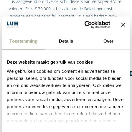
– is aangewend om diverse schuldeisers van Verkoper B.V. te
voldoen. Er is € 70.000, – betaald aan de Belastingdienst
vanwege een dreigend faillissement. Er is een bedrag van €
55.000, – aan de accountant betaald, omdat deze zijn
werkzaamheden staakte. En er is € 20.000, – aan
transporteurs betaald. De overige € 105.000, – is gedurende
Toestemming
Details
Over
het jaar 2023 aangewend om diverse andere lopende
schulden te betalen.
Deze website maakt gebruik van cookies
Oordeel rechtbank over
We gebruiken cookies om content en advertenties te
bestuurdersaansprakelijkhei
personaliseren, om functies voor social media te bieden
en om ons websiteverkeer te analyseren. Ook delen we
De rechtbank is van oordeel van de bestuurder van Verkoper
informatie over uw gebruik van onze site met onze
B.V. een persoonlijk ernstig verwijt te maken valt. De
partners voor social media, adverteren en analyse. Deze
rechtbank is het met de koper eens dat de bestuurder de
partners kunnen deze gegevens combineren met andere
belangen van de koper niet in acht heeft genomen door het
informatie die u aan ze heeft verstrekt of die ze hebben
van de koper ontvangen bedrag, wat bedoeld was om een
verzameld op basis van uw gebruik van hun services.
kraan van te kopen, aan te wenden voor andere doeleinden.