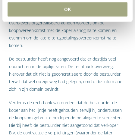
Verder overweegt de rechtbank dat het geld is gebruikt om
acute financiële problemen op te vangen. De bestuurder
OK
heeft er niet voor gezorgd dat er voldoende middelen
overbleven, of gerealiseerd konden worden, om de
koopovereenkomst met de koper alsnog na te komen en
evenmin om de latere terugbetalingsovereenkomst na te
komen.
De bestuurder heeft nog aangevoerd dat er destijds veel
opdrachten in de pijplijn zaten. De rechtbank overweegt
hierover dat dit niet is geconcretiseerd door de bestuurder,
terwijl dat wel op zijn weg had gelegen, omdat die informatie
zich in zijn domein bevindt.
Verder is de rechtbank van oordeel dat de bestuurder de
koper aan het lijntje heeft gehouden, terwijl hij ondertussen
de koopsom gebruikte om lopende betalingen te verrichten.
Hierbij heeft de bestuurder niet aangetoond dat Verkoper
B.V. de contractuele verplichtingen (waaronder de later