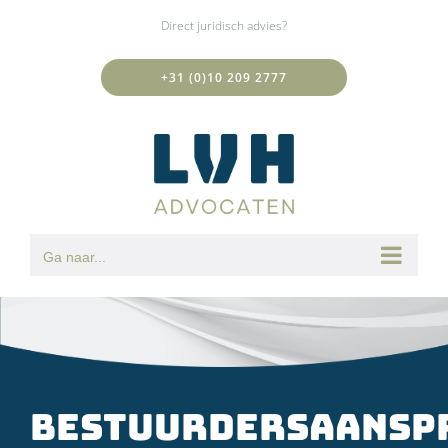
Ga
Direct juridisch advies?
naar
inhoud
+31 (0)10 209 2777
Ga naar...
Bestuurdersaansp