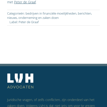
met
Peter de Graaf
.
Categorieën:
bedrijven in financiële moeilijkheden
,
berichten
,
nieuws
,
onderneming en zaken doen
Label:
Peter de Graaf
Juridische vragen, of zelfs conflicten, zijn onderdeel van het
zaken doen. Volgens LVH is dat niet iets om voor te vrezen