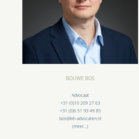
BOUWE BOS
Advocaat
+31 (0)10 209 27 63
+31 (0)6 51 93 49 85
bos@lvh-advocaten.nl
(meer…)