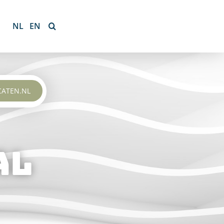
NL
EN
CATEN.NL
al