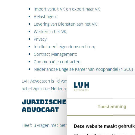
Import vanuit VK en export naar VK;
Belastingen;
Levering van Diensten aan het VK;
Werken in het VK;
Privacy;
Intellectueel eigendomsrechten;
Contract Management;
Commerciële contracten.
Nederlandse Engelse Kamer van Koophandel (NBCC)
LVH Advocaten is lid van de Nederlandse Engelse Kamer van
actief zijn in de Nederlandse en Engelse markt.
Juridische ondersteuning 
Toestemming
advocaat
Heeft u vragen met betrekking tot de Dutch British desk d
Deze website maakt gebruik