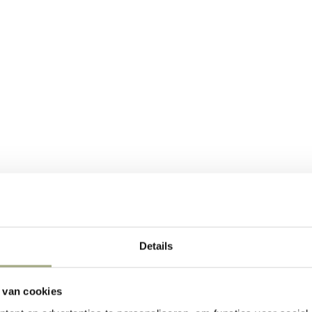
 Koophandel (NBCC), een netwerk van bedrijven die
Brits-Nederlandse
Details
an kunt u contact met ons opnemen.
 van cookies