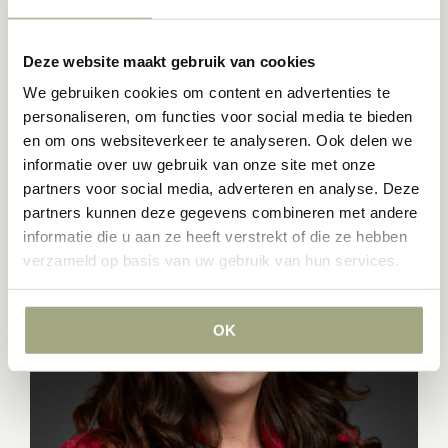
+31 (0)10 209 27 75
+31 (0)6 53 88 04 51
verheijden@lvh-advocaten.nl
Deze website maakt gebruik van cookies
(meer…)
We gebruiken cookies om content en advertenties te
personaliseren, om functies voor social media te bieden
en om ons websiteverkeer te analyseren. Ook delen we
informatie over uw gebruik van onze site met onze
partners voor social media, adverteren en analyse. Deze
partners kunnen deze gegevens combineren met andere
informatie die u aan ze heeft verstrekt of die ze hebben
verzameld op basis van uw gebruik van hun services.
OK