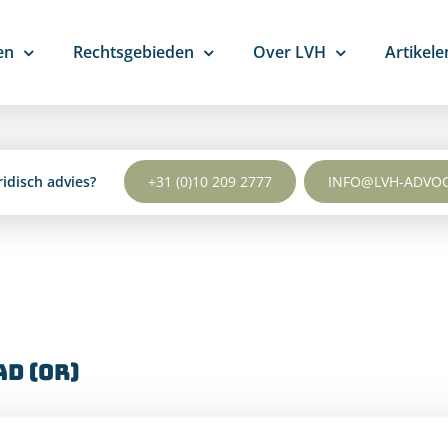
en
Rechtsgebieden
Over LVH
Artikele
ridisch advies?
+31 (0)10 209 2777
INFO@LVH-ADVO
d (OR)
 downloaden.