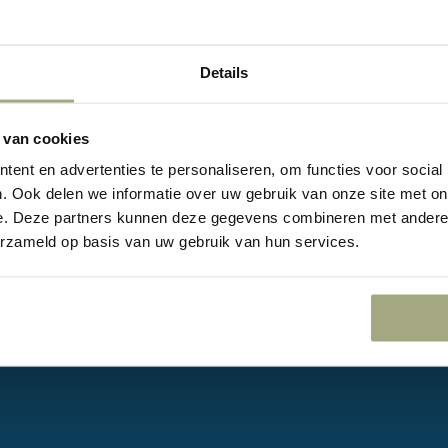
Details
 van cookies
AANDACHTSGEBIEDEN
LVH Advoc
ent en advertenties te personaliseren, om functies voor social
. Ook delen we informatie over uw gebruik van onze site met on
Contracteren
Ons team
e. Deze partners kunnen deze gegevens combineren met andere i
Conflicten
Artikelen
erzameld op basis van uw gebruik van hun services.
Personeel
Over LVH
Overheid
Aandachtsgebie
Bedrijven in financiële moeilijkheden
Rechtsgebieden
Internationaal ondernemen