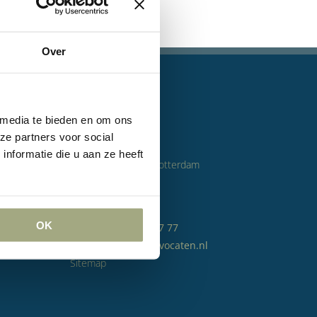
Over
aten
CONTACT
 media te bieden en om ons
ze partners voor social
Bezoekadres
nformatie die u aan ze heeft
World Port Center Rotterdam
Wilhelminakade 955
den
3072 AP Rotterdam
OK
Telefoon:
010 209 27 77
E-mail:
info@lvh-advocaten.nl
Sitemap