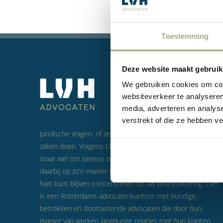
Toestemming
Deze website maakt gebruik
We gebruiken cookies om cont
websiteverkeer te analyseren
media, adverteren en analys
verstrekt of die ze hebben v
Juridische vragen, of zelfs conflicten, zijn onderdeel van het
zaken doen. Volgens LVH is dat niet iets om voor te vrezen
maar wel om serieus te nemen. Doel van LVH is om u
daarbij op zo’n manier te helpen dat u zich met een gerust
hart kunt blijven concentreren op uw bedrijfsvoering. LVH
is een Rotterdams advocatenkantoor met kundige,
betrokken en doortastende advocaten die door hun
manier van werken langdurige relaties met hun klanten