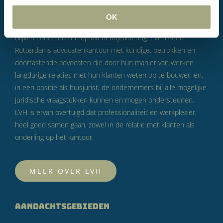
zaken doen. Volgens LVH is dat niet iets om voor te vrezen
maar wel om serieus te nemen. Doel van LVH is om u daarbij
OK
op zo’n manier te helpen dat u zich met een gerust hart kunt
blijven concentreren op uw bedrijfsvoering. LVH is een
Rotterdams advocatenkantoor met kundige, betrokken en
doortastende advocaten die door hun manier van werken
langdurige relaties met hun klanten weten op te bouwen en,
in een positie als huisjurist, de ondernemers bij alle mogelijke
juridische vraagstukken kunnen en mogen ondersteunen.
LVH is ervan overtuigd dat professionaliteit en werkplezier
heel goed samen gaan, zowel in de relatie met klanten als
onderling op het kantoor.
MEER OVER LVH
AANDACHTSGEBIEDEN