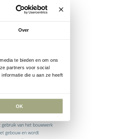
nningen in activiteiten in
 procedure is van
Over
nvraag wordt beslist, de
voor een doel dat afwijkt
n ondergaan.
 media te bieden en om ons
ze partners voor social
nformatie die u aan ze heeft
den strikt de hand aan de
uwwerk. Zo ondervond de
 trekken naar een
strook niet direct aan de
OK
et gebruik van het bouwwerk
 het gebouw en wordt