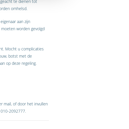
geacht te dienen tot
worden omhelsd.
eigenaar aan zijn
re moeten worden gevolgd
ht. Mocht u complicaties
bouw, botst met de
an op deze regeling.
 mail, of door het invullen
r 010-2092777.