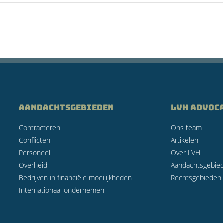
AANDACHTSGEBIEDEN
LVH Advoc
Contracteren
Ons team
Conflicten
Artikelen
Personeel
Over LVH
Overheid
Aandachtsgebie
Bedrijven in financiële moeilijkheden
Rechtsgebieden
Internationaal ondernemen