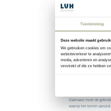
terrein geldende planregels
De uitgebreide procedure m
strijd met een bestemmingsp
Toestemming
toepassing, met een beslist
gevraagde vergunning van r
van het bestemmingsplan, 
Deze website maakt gebruik
We gebruiken cookies om cont
Voorwaarden
websiteverkeer te analyseren
media, adverteren en analys
Deze mogelijkheid tot verg
verstrekt of die ze hebben v
eis dat het terrein waarvo
eigenaar van een stuk gron
aansluitende strook achter
woning grensde.
Daarnaast moet de gebruiks
waarop het terrein aanslui