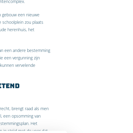
dentencomplex.
een gebouw een nieuwe
 schoolplein zou plaats
oude herenhuis, het
lan een andere bestemming
e een vergunning zijn
o kunnen vervelende
itend
echt, brengt raad als men
kel, een opsomming van
bestemmingsplan. Het
 in strijd met de voor dat