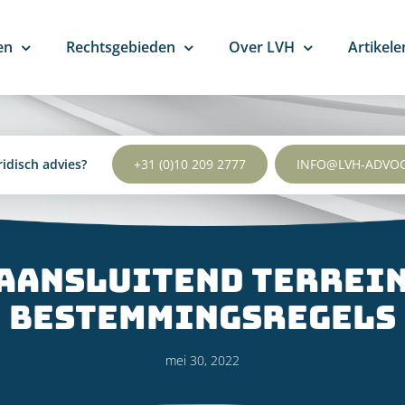
en
Rechtsgebieden
Over LVH
Artikele
ridisch advies?
+31 (0)10 209 2777
INFO@LVH-ADVO
aansluitend terrein
bestemmingsregels
mei 30, 2022