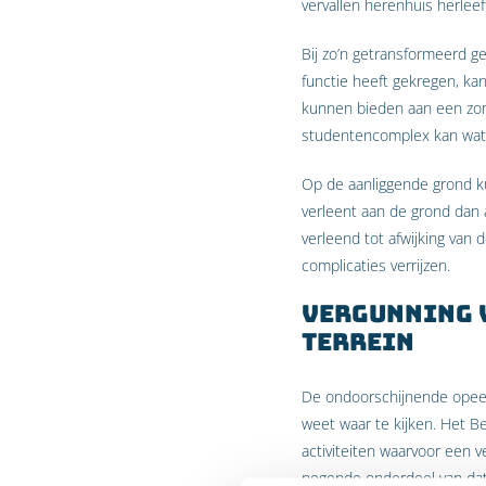
vervallen herenhuis herlee
Bij zo’n getransformeerd g
functie heeft gekregen, k
kunnen bieden aan een zome
studentencomplex kan wat f
Op de aanliggende grond k
verleent aan de grond dan 
verleend tot afwijking van
complicaties verrijzen.
Vergunning 
terrein
De ondoorschijnende opeen
weet waar te kijken. Het B
activiteiten waarvoor een 
negende onderdeel van dat 