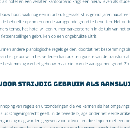
ft als hotel en een verlaten kantoorpand krijgt een nieuw leven als stu
ebouw hoort vaak nog een in onbruik geraakt stuk grond. Jaren nadat 
an de behoefte opkomen om de aanliggende grond te benutten. Het oude
rs terras, het hotel wil een ruimer parkeerterrein in de tuin van het 
ietsenstallingen gebruiken op een ongebruikte uitrit.
unnen andere planologische regels gelden, doordat het bestemmingsp
aan het gebouw. In het verleden kan ook ten gunste van de transformati
 de bestemming van het gebouw, maar niet van de aanliggende grond. Z
voor strijdig gebruik als aanslu
hoping van regels en uitzonderingen die we kennen als het omgevingsr
esluit Omgevingsrecht geeft, in de tweede bijlage onder het vierde arti
vergunning mag worden gegeven voor activiteiten die strijden met een 
artikel noemt het gebruik van een op een bouwwerk aansluitend terrein