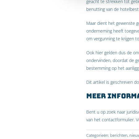
geacht te strekken tot ge
benutting van de hotelbes
Maar dient het gewenste ge
onderneming heeft toegevo
om vergunning te krijgen t
Ook hier gelden dus de onv
ondervinden, doordat de ge
bestemming op het aanligge
Dit artikel is geschreven d
Meer inform
Bent u op zoek naar jurid
van het contactformulier.
Categorieën:
berichten
,
nieu