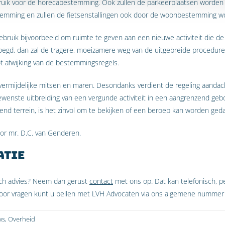
bruik voor de horecabestemming. Ook zullen de parkeerplaatsen worden 
temming en zullen de fietsenstallingen ook door de woonbestemming 
bruik bijvoorbeeld om ruimte te geven aan een nieuwe activiteit die de 
egd, dan zal de tragere, moeizamere weg van de uitgebreide procedu
ot afwijking van de bestemmingsregels.
ermijdelijke mitsen en maren. Desondanks verdient de regeling aandac
wenste uitbreiding van een vergunde activiteit in een aangrenzend ge
nd terrein, is het zinvol om te bekijken of een beroep kan worden geda
oor mr. D.C. van Genderen.
atie
isch advies? Neem dan gerust
contact
met ons op. Dat kan telefonisch, per
 Voor vragen kunt u bellen met LVH Advocaten via ons algemene numme
ws
,
Overheid