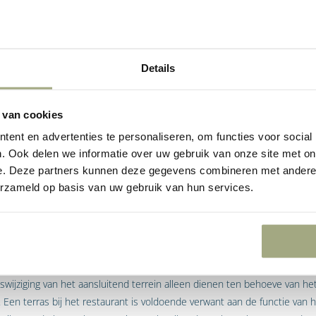
.
et de beslistermijn van 6 maanden, die het uitgangspunt vormt bij vergu
lan, hoeft in dit geval niet te worden doorlopen. De kortere, reguliere
Details
ermijn van 8 weken. Dit betekent bovendien, dat als niet tijdig op de aa
echtswege is gegeven. Zo kan de grond bij een gebouw worden gebruikt 
zonder een stroperig proces van planologische besluitvorming te hoeve
 van cookies
ent en advertenties te personaliseren, om functies voor social
 voor vergunning
. Ook delen we informatie over uw gebruik van onze site met on
e. Deze partners kunnen deze gegevens combineren met andere i
unning is binnen strikte grenzen ingeperkt. De wetgever en rechter hou
erzameld op basis van uw gebruik van hun services.
or de vergunning wordt gevraagd, ook daadwerkelijk grenst aan een bo
d, met daarop een woning, een tuin en een garage. Om de tuin door te
 de garage, vroeg hij een vergunning aan. Die werd afgewezen, omdat de 
wijziging van het aansluitend terrein alleen dienen ten behoeve van h
t. Een terras bij het restaurant is voldoende verwant aan de functie van