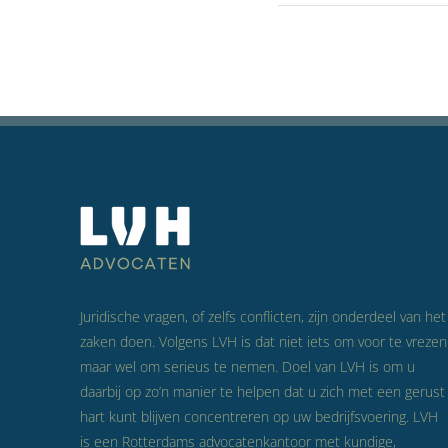
Juridische vragen, of zelfs conflicten, zijn onderdeel van het
zaken doen. Volgens LVH is dat niet iets om voor te vrezen
maar wel om serieus te nemen. Doel van LVH is om u
daarbij op zo’n manier te helpen dat u zich met een gerust
hart kunt blijven concentreren op uw bedrijfsvoering. LVH
is een Rotterdams advocatenkantoor met kundige,