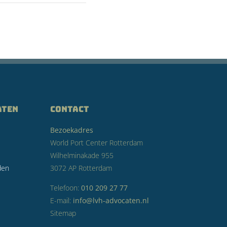
aten
CONTACT
Bezoekadres
World Port Center Rotterdam
Wilhelminakade 955
den
3072 AP Rotterdam
Telefoon:
010 209 27 77
E-mail:
info@lvh-advocaten.nl
Sitemap