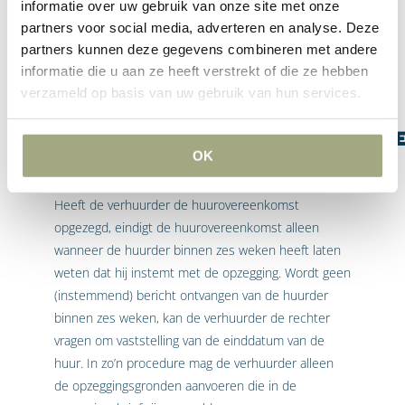
informatie over uw gebruik van onze site met onze
zwaarder dan de belangen van de huurder bij
partners voor social media, adverteren en analyse. Deze
voorzetting van de huur (‘belangenafweging’).
partners kunnen deze gegevens combineren met andere
Wat zijn de gevolgen van
informatie die u aan ze heeft verstrekt of die ze hebben
de opzegging van de
verzameld op basis van uw gebruik van hun services.
huurovereenkomst voor
middenstandsbedrijfsruimt
OK
door de verhuurder?
Heeft de verhuurder de huurovereenkomst
opgezegd, eindigt de huurovereenkomst alleen
wanneer de huurder binnen zes weken heeft laten
weten dat hij instemt met de opzegging. Wordt geen
(instemmend) bericht ontvangen van de huurder
binnen zes weken, kan de verhuurder de rechter
vragen om vaststelling van de einddatum van de
huur. In zo’n procedure mag de verhuurder alleen
de opzeggingsgronden aanvoeren die in de