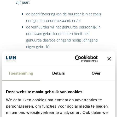
vijf jaar:
de bedrijfsvoering van de huurder is niet zoals
een goed huurder betaamt; en/of
de verhuurder wil het gehuurde persoonlijk in
duurzaam gebruik nemen en heeft het
gehuurde daartoe dringend nodig (‘dringend
eigen gebruik’).
Additionele opzeggingsgronden na tien jaar:
de huurder stemt niet in met een redelijk
Toestemming
Details
Over
aanbod tot het aangaan van een nieuwe
huurovereenkomst;
de verhuurder wil krachtens een geldend
Deze website maakt gebruik van cookies
bestemmingsplan een op het gehuurde
We gebruiken cookies om content en advertenties te
liggende bestemming verwezenlijken; en
personaliseren, om functies voor social media te bieden
de belangen van de verhuurder wegen bij
en om ons websiteverkeer te analyseren. Ook delen we
beëindiging van de huurovereenkomst