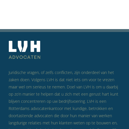
Juridische vragen, of zelfs conflicten, zijn onderdeel van het
zaken doen. Volgens LVH is dat niet iets om voor te vrezen
maar wel om serieus te nemen. Doel van LVH is om u daarbij
op zo’n manier te helpen dat u zich met een gerust hart kunt
blijven concentreren op uw bedrijfsvoering. LVH is een
Rotterdams advocatenkantoor met kundige, betrokken en
doortastende advocaten die door hun manier van werken
langdurige relaties met hun klanten weten op te bouwen en,