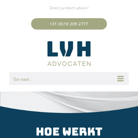
Ga
Direct juridisch advies?
naar
inhoud
+31 (0)10 209 2777
Ga naar...
Hoe werkt