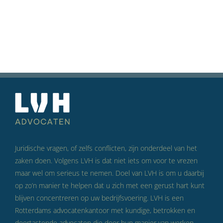
Juridische vragen, of zelfs conflicten, zijn onderdeel van het
zaken doen. Volgens LVH is dat niet iets om voor te vrezen
maar wel om serieus te nemen. Doel van LVH is om u daarbij
op zo’n manier te helpen dat u zich met een gerust hart kunt
blijven concentreren op uw bedrijfsvoering. LVH is een
Rotterdams advocatenkantoor met kundige, betrokken en
doortastende advocaten die door hun manier van werken