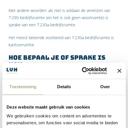
Met andere woorden: als niet is voldaan de vereisten van
7:290-bedrijfsruimte (en het is ook geen woonruimte) is
sprake van een 7:230a-bedrijfsruimte.
Het meest bekende voorbeeld van 7:230a-bedrijfsruimte is
kantoorruimte.
Hoe bepaal je of sprake is
van
middenstandsbedrijfsruimte
of overige bedrijfsruimte?
Toestemming
Details
Over
In de praktijk kan het zijn dat het niet duidelijk is of sprake is
van middenstands bedrijfsruimte of van overige
Deze website maakt gebruik van cookies
bedrijfsruimte. Soms is er zelfs een situatie waarbij sprake is
van een combinatie van beide huurregimes. De hoofdregel is
We gebruiken cookies om content en advertenties te
dan dat beide huurregimes naast elkaar van toepassing zijn
personaliseren, om functies voor social media te bieden