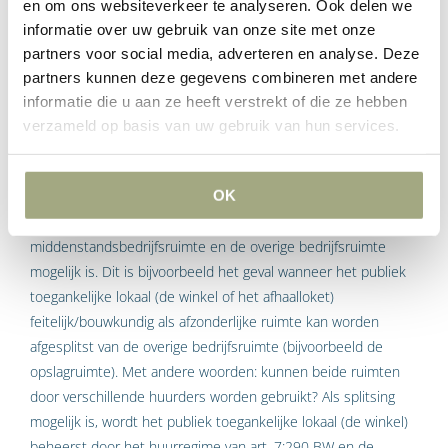
op één huurobject, indien dat mogelijk is. Hierboven hebben
en om ons websiteverkeer te analyseren. Ook delen we
we echter al gezien dat er verschillende beschermingsregels
informatie over uw gebruik van onze site met onze
gelden bij de verschillende huurregimes. Deze
partners voor social media, adverteren en analyse. Deze
beschermingsregels voor de huurder van bedrijfsruimte zijn
partners kunnen deze gegevens combineren met andere
niet met elkaar te combineren (een huurder kan niet zowel
informatie die u aan ze heeft verstrekt of die ze hebben
verzameld op basis van uw gebruik van hun services.
huurbescherming als ontruimingsbescherming krijgen).
Daarom moet bepaald worden welk huurregime van
toepassing is. Dat gebeurt als volgt.
OK
Allereerst moet gekeken worden of feitelijke splitsing van de
middenstandsbedrijfsruimte en de overige bedrijfsruimte
mogelijk is. Dit is bijvoorbeeld het geval wanneer het publiek
toegankelijke lokaal (de winkel of het afhaalloket)
feitelijk/bouwkundig als afzonderlijke ruimte kan worden
afgesplitst van de overige bedrijfsruimte (bijvoorbeeld de
opslagruimte). Met andere woorden: kunnen beide ruimten
door verschillende huurders worden gebruikt? Als splitsing
mogelijk is, wordt het publiek toegankelijke lokaal (de winkel)
beheerst door het huurregime van art. 7:290 BW en de