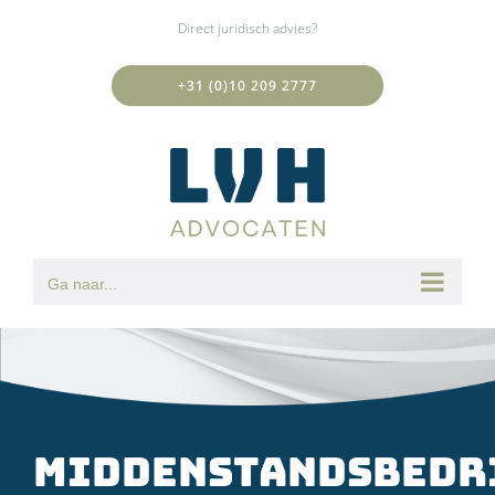
Ga
Direct juridisch advies?
naar
inhoud
+31 (0)10 209 2777
Ga naar...
Middenstandsbedr