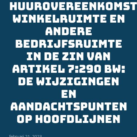
Huurovereenkoms
Winkelruimte en
andere
bedrijfsruimte
in de zin van
artikel 7:290 BW:
de wijzigingen
en
aandachtspunten
op hoofdlijnen
februari 21, 2023