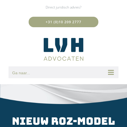
Ga
Direct juridisch advies?
naar
inhoud
+31 (0)10 209 2777
Ga naar...
Nieuw ROZ-model