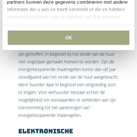
volgen uit het Activiteitenbesluit Milieubeheer.
partners kunnen deze gegevens combineren met andere
Energiebesparende maatregelen die objectief
informatie die u aan ze heeft verstrekt of die ze hebben
bezien binnen vijf jaar terugverdiend kunnen
verzameld op basis van uw gebruik van hun services.
worden, moeten worden genomen. In beginsel
komen die kosten voor rekening van de huurder
OK
(artikel 15.3). Daar staat tegenover dat
energiebesparende maatregelen die door huurder
zijn getroffen, in beginsel bij het einde van de huur
niet ongedaan gemaakt hoeven te worden. Zijn de
energiebesparende maatregelen korter dan vijf jaar
voorafgaand aan het einde van de huur aangebracht,
dient huurder daar in beginsel een vergoeding voor
te krijgen. Voor verhuurder bestaat echter de
mogelijkheid om voorwaarden te verbinden aan zijn
toestemming tot het aanbrengen van
energiebesparende maatregelen.
Elektronische