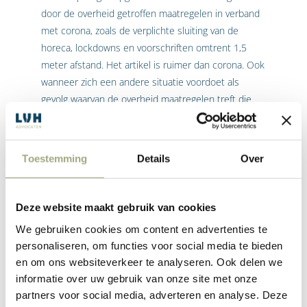
door de overheid getroffen maatregelen in verband
met corona, zoals de verplichte sluiting van de
horeca, lockdowns en voorschriften omtrent 1,5
meter afstand. Het artikel is ruimer dan corona. Ook
wanneer zich een andere situatie voordoet als
gevolg waarvan de overheid maatregelen treft die
huurder in het gebruik van het gehuurde
belemmert, moeten verhuurder en huurder met
elkaar in overleg. Het artikel bepaalt wel dat totdat
Toestemming
Details
Over
andersluidende afspraken zijn gemaakt, de huurder
gewoon de volledige huurprijs zal moeten betalen.
Deze website maakt gebruik van cookies
Duurzaamheid
We gebruiken cookies om content en advertenties te
personaliseren, om functies voor social media te bieden
Artikel 15 van de huurovereenkomst winkelruimte
en om ons websiteverkeer te analyseren. Ook delen we
voorziet in een regeling met betrekking tot de
informatie over uw gebruik van onze site met onze
wettelijke verplichtingen omtrent duurzaamheid die
partners voor social media, adverteren en analyse. Deze