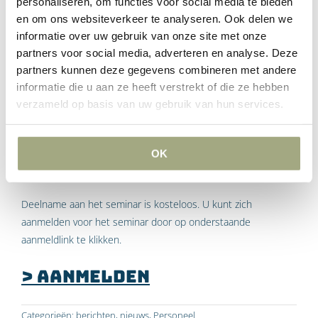
personaliseren, om functies voor social media te bieden
en om ons websiteverkeer te analyseren. Ook delen we
15:30 – 16:00 uur: inloop
informatie over uw gebruik van onze site met onze
16:00 – 17:30 uur: inhoudelijk programma
partners voor social media, adverteren en analyse. Deze
17:30 – 19:00 uur: aangeklede borrel
partners kunnen deze gegevens combineren met andere
Locatie
informatie die u aan ze heeft verstrekt of die ze hebben
verzameld op basis van uw gebruik van hun services.
Het seminar vind plaats op ons prachtige kantoor op de 27e
verdieping van het World Port Center te Rotterdam.
OK
Overige informatie
Deelname aan het seminar is kosteloos. U kunt zich
aanmelden voor het seminar door op onderstaande
aanmeldlink te klikken.
> Aanmelden
Categorieën:
berichten
,
nieuws
,
Personeel