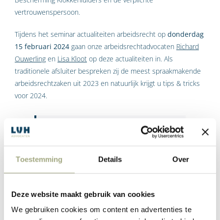
vertrouwenspersoon.
Tijdens het seminar actualiteiten arbeidsrecht op
donderdag
15 februari 2024
gaan onze arbeidsrechtadvocaten
Richard
Ouwerling
en
Lisa Kloot
op deze actualiteiten in. Als
traditionele afsluiter bespreken zij de meest spraakmakende
arbeidsrechtzaken uit 2023 en natuurlijk krijgt u tips & tricks
voor 2024.
“Dit seminar mag u niet missen als u zich
dagelijks bezig houdt met HR-zaken en
arbeidsrechtelijke aangelegenheden. Zorg
Toestemming
Details
Over
dat uw kennis actueel blijft en voorkom
misslagen”
Deze website maakt gebruik van cookies
Programma
We gebruiken cookies om content en advertenties te