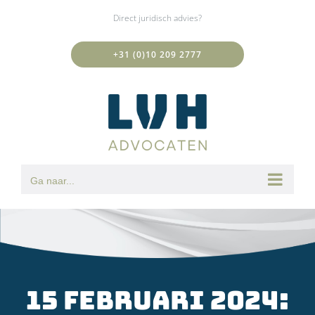
Ga
Direct juridisch advies?
naar
inhoud
+31 (0)10 209 2777
Ga naar...
15 februari 2024: