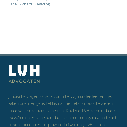
Label:
Richard Ouwerling
Juridische vragen, of zelfs conflicten, zijn onderdeel van het
zaken doen. Volgens LVH is dat niet iets om voor te vrezen
maar wel om serieus te nemen. Doel van LVH is om u daarbij
op zo’n manier te helpen dat u zich met een gerust hart kunt
blijven concentreren op uw bedrijfsvoering. LVH is een