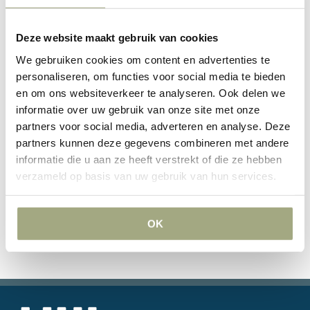
Deze website maakt gebruik van cookies
Hebt u vragen over dit onderwerp, dan kunt u contact
We gebruiken cookies om content en advertenties te
opnemen met ons kantoor op nummer 010 – 209 27 77 of via
personaliseren, om functies voor social media te bieden
info@lvh-advocaten.nl.
en om ons websiteverkeer te analyseren. Ook delen we
informatie over uw gebruik van onze site met onze
partners voor social media, adverteren en analyse. Deze
partners kunnen deze gegevens combineren met andere
Categorieën:
berichten
,
nieuws
informatie die u aan ze heeft verstrekt of die ze hebben
verzameld op basis van uw gebruik van hun services.
OK