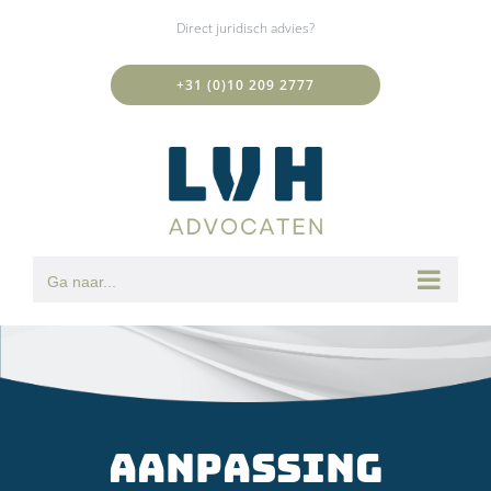
Ga
Direct juridisch advies?
naar
inhoud
+31 (0)10 209 2777
Ga naar...
Aanpassing