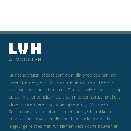
Juridische vragen, of zelfs conflicten, zijn onderdeel van het
zaken doen. Volgens LVH is dat niet iets om voor te vrezen
maar wel om serieus te nemen. Doel van LVH is om u daarbij
op zo’n manier te helpen dat u zich met een gerust hart kunt
blijven concentreren op uw bedrijfsvoering. LVH is een
Rotterdams advocatenkantoor met kundige, betrokken en
doortastende advocaten die door hun manier van werken
langdurige relaties met hun klanten weten op te bouwen en,