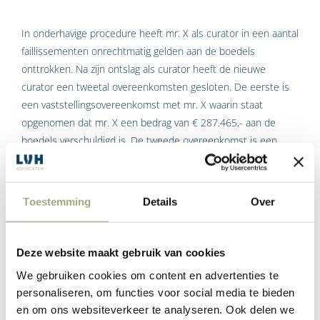
In onderhavige procedure heeft mr. X als curator in een aantal
faillissementen onrechtmatig gelden aan de boedels
onttrokken. Na zijn ontslag als curator heeft de nieuwe
curator een tweetal overeenkomsten gesloten. De eerste is
een vaststellingsovereenkomst met mr. X waarin staat
opgenomen dat mr. X een bedrag van € 287.465,- aan de
boedels verschuldigd is. De tweede overeenkomst is een
borgtocht ten behoeve van de nieuwe curator door de
echtgenote van mr. X als zekerheid voor de nakoming van de
vaststellingsovereenkomst. In het geding vordert de curator
Toestemming
Details
Over
(onder andere) nakoming van de rechten uit hoofde van de
borgtocht, omdat mr. X zijn verplichtingen uit de
vaststellingsovereenkomst niet nakomt. De echtgenote / borg
Deze website maakt gebruik van cookies
beroept zich op dwaling, stellende dat zij de borgstelling
We gebruiken cookies om content en advertenties te
onjuist heeft geïnterpreteerd en voorts dat zij de borgtocht
personaliseren, om functies voor social media te bieden
vrijwel blind getekend heeft, terwijl de curator haar bij het
en om ons websiteverkeer te analyseren. Ook delen we
aangaan van de borgtocht voor de risico’s had behoren te