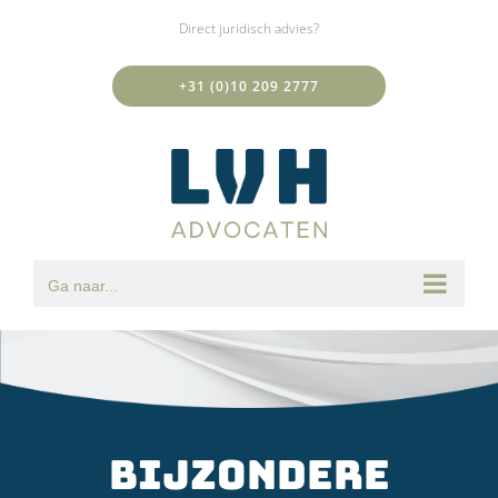
Ga
Direct juridisch advies?
naar
inhoud
+31 (0)10 209 2777
Ga naar...
Bijzondere