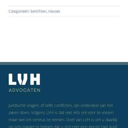
Categorieën:
berichten
,
nieuws
Juridische vragen, of zelfs conflicten, zijn onderdeel van het
zaken doen. Volgens LVH is dat niet iets om voor te vrezen
maar wel om serieus te nemen. Doel van LVH is om u daarbij
op zo’n manier te helpen dat u zich met een gerust hart kunt