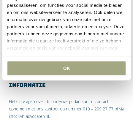
mits aan de vennootschappelijke bepalingen van zowel de
personaliseren, om functies voor social media te bieden
lidstaat van vertrek als de ontvangende lidstaat wordt voldaan.
en om ons websiteverkeer te analyseren. Ook delen we
De mogelijkheid tot grensoverschrijdende omzetting is door
informatie over uw gebruik van onze site met onze
dit arrest vergroot. Op welke wijze het VALE-arrest in de
partners voor social media, adverteren en analyse. Deze
praktijk zijn uitwerking zal hebben, is nog niet volledig
partners kunnen deze gegevens combineren met andere
duidelijk. Wellicht zal het arrest een opstap zijn naar Europese
informatie die u aan ze heeft verstrekt of die ze hebben
verzameld op basis van uw gebruik van hun services.
regelgeving inzake grensoverschrijdende omzetting van
vennootschappen.
OK
Informatie
Hebt u vragen over dit onderwerp, dan kunt u contact
opnemen met ons kantoor op nummer 010 – 209 27 77 of via
info@lvh-advocaten.nl.