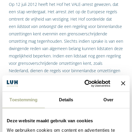
Op 12 juli 2012 heeft het Hof het VALE-arrest gewezen, dat
een stap verdergaat. Het arrest ziet op de Europese regels
omtrent de vrijheid van vestiging. Het Hof oordeelde dat
een
lidstaat van ontvangst
die een regeling voor binnenlandse
omzettingen kent evenmin een grensoverschrijdende
omzetting mag tegenhouden. Slechts indien sprake is van een
dwingende reden van algemeen belang kunnen lidstaten deze
mogelijkheid beperken. Indien een lidstaat nog geen regeling
voor grensoverschrijdende omzettingen kent, zoals
Nederland, dienen de regels voor binnenlandse omzettingen
zoveel mogelijk te worden toegepast. Een gebrek aan een
regeling inzake grensoverschrijdende omzettingen vormt geen
reden de vestigingsvrijheid te beperken.
Toestemming
Details
Over
Op grond van dit arrest moet het mogelijk zijn een
grensoverschrijdende zetelverplaatsing van een vennootschap
te realiseren waarbij het toepasselijke recht wijzigt en de
Deze website maakt gebruik van cookies
rechtspersoonlijkheid van de vennootschap wordt behouden,
We gebruiken cookies om content en advertenties te