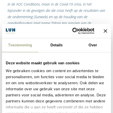
in de AOC Conditions, maar in de Covid-19 crisis, in het
bijzonder in de gevolgen die die crisis heeft op de resultaten van
de onderneming (Sunweb) en op de houding van de
aandeelhouders (met name Triton) ten aanzien van de
overname van een onderneming in een branche die heel hard
door de Covid-19 crisis getroffen is en waarvan op dit moment
onzeker is wanneer zich dat herstelt”
.
Toestemming
Details
Over
Voorgaande maakt dat de voorzieningenrechter in kort geding
geen gedwongen overname kan toewijzen. De gevolgen van
Deze website maakt gebruik van cookies
de coronacrisis kunnen niet worden overzien. Wel overweegt
We gebruiken cookies om content en advertenties te
de voorzieningenrechter dat partijen aan tafel dienen te gaan
personaliseren, om functies voor social media te bieden
om de deal aan te passen aan de gewijzigde situatie.
en om ons websiteverkeer te analyseren. Ook delen we
Sunscreen kan zich namelijk niet zonder meer aan de deal
informatie over uw gebruik van onze site met onze
onttrekken.
partners voor social media, adverteren en analyse. Deze
partners kunnen deze gegevens combineren met andere
informatie die u aan ze heeft verstrekt of die ze hebben