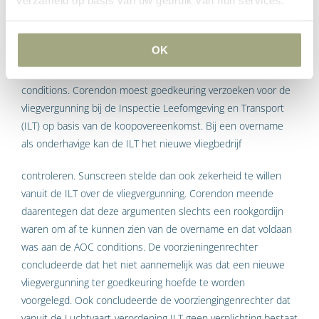
Goedkeuring ILT
verzameld op basis van uw gebruik van hun services.
vliegvergunning – Air
Operator Certificate (AOC)
OK
Interessant onderdeel in deze uitspraak waren voorts de AOC
conditions. Corendon moest goedkeuring verzoeken voor de
vliegvergunning bij de Inspectie Leefomgeving en Transport
(ILT) op basis van de koopovereenkomst. Bij een overname
als onderhavige kan de ILT het nieuwe vliegbedrijf
controleren. Sunscreen stelde dan ook zekerheid te willen
vanuit de ILT over de vliegvergunning. Corendon meende
daarentegen dat deze argumenten slechts een rookgordijn
waren om af te kunnen zien van de overname en dat voldaan
was aan de AOC conditions. De voorzieningenrechter
concludeerde dat het niet aannemelijk was dat een nieuwe
vliegvergunning ter goedkeuring hoefde te worden
voorgelegd. Ook concludeerde de voorziengingenrechter dat
vanuit de Luchtvaart-verordening ILT geen verplichting bestaat