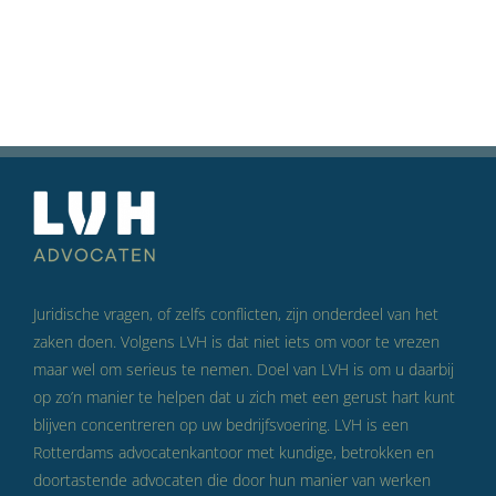
Juridische vragen, of zelfs conflicten, zijn onderdeel van het
zaken doen. Volgens LVH is dat niet iets om voor te vrezen
maar wel om serieus te nemen. Doel van LVH is om u daarbij
op zo’n manier te helpen dat u zich met een gerust hart kunt
blijven concentreren op uw bedrijfsvoering. LVH is een
Rotterdams advocatenkantoor met kundige, betrokken en
doortastende advocaten die door hun manier van werken