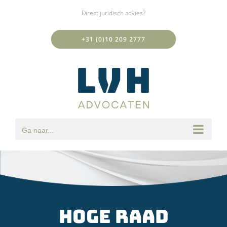
Ga
Direct juridisch advies?
naar
inhoud
+31 (0)10 209 2777
Ga naar...
Hoge Raad