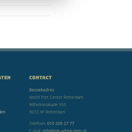
aten
CONTACT
Bezoekadres
World Port Center Rotterdam
Wilhelminakade 955
den
3072 AP Rotterdam
Telefoon:
010 209 27 77
E-mail:
info@lvh-advocaten.nl