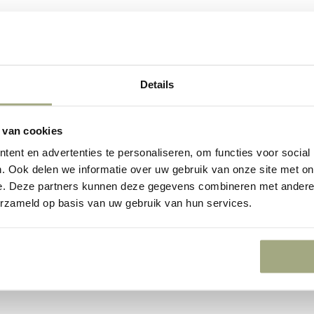
s ontbreken, kan grofweg worden gesteld dat uitspraken van de rechtba
Details
draagt. Echter, appel heeft relatief een vrij hoge successcore, aangezi
wordt ingesteld succes oplevert in de zin dat de uitspraak van de recht
 van cookies
ent en advertenties te personaliseren, om functies voor social
eroep is (bijna) een vak op zich nu weinig advocaten zich er mee bezig 
. Ook delen we informatie over uw gebruik van onze site met on
le valkuilen. Vaak wordt hier onvoldoende bij stilgestaan waardoor kanse
e. Deze partners kunnen deze gegevens combineren met andere i
atste rechter is die over de feiten oordeelt.
erzameld op basis van uw gebruik van hun services.
kennis en ervaring in het procesrecht om goed in hoger beroep te kunn
 Het kantoor heeft deze kennis en ervaring in huis in de persoon van J
het procederen, met name op het gebied van het procederen in hoger be
et appelprocesrecht worden genoemd.