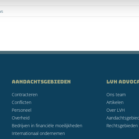
ws
AANDACHTSGEBIEDEN
LVH Advoc
Contracteren
Ons team
Conflicten
Artikelen
Personeel
Over LVH
Overheid
Aandachtsgebie
Bedrijven in financiële moeilijkheden
Rechtsgebieden
Internationaal ondernemen