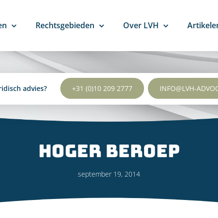
en
Rechtsgebieden
Over LVH
Artikele
ridisch advies?
+31 (0)10 209 2777
INFO@LVH-ADVO
Hoger beroep
september 19, 2014