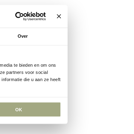
nk waarvan appel wordt
Over
en zo’n 40 a 50% van de
bank geheel of gedeeltelijk
 media te bieden en om ons
houden. Daarnaast is het
ze partners voor social
n blijven liggen. Extra
nformatie die u aan ze heeft
en procederen en alle
ack Leeman, die al meer dan
roep. Hij kan dan ook met
OK