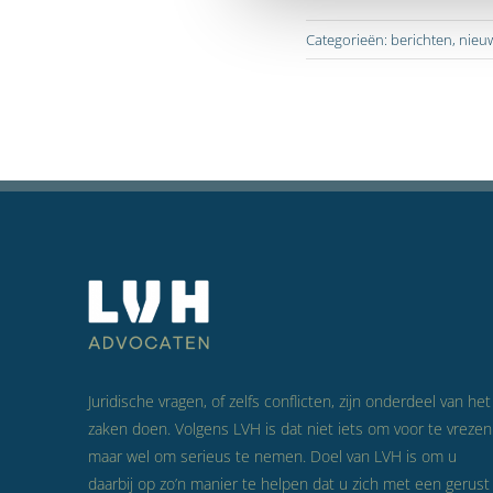
Categorieën:
berichten
,
nieu
Juridische vragen, of zelfs conflicten, zijn onderdeel van het
zaken doen. Volgens LVH is dat niet iets om voor te vrezen
maar wel om serieus te nemen. Doel van LVH is om u
daarbij op zo’n manier te helpen dat u zich met een gerust