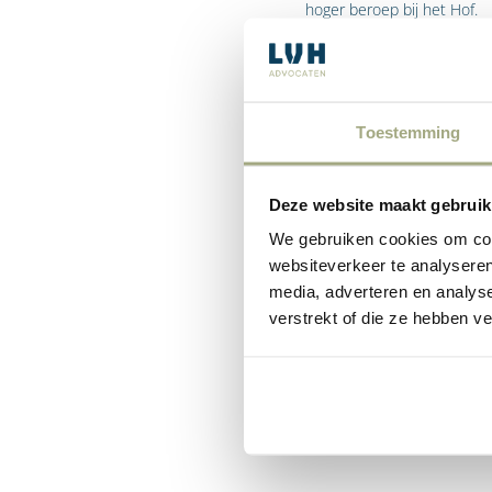
hoger beroep bij het Hof.
Hoewel nauwkeurige cijfer
Toestemming
ingesteld minder dan 5% be
zaken waarin hoger beroep 
wordt vernietigd.
Deze website maakt gebruik
We gebruiken cookies om cont
Het procesrecht in hoger b
websiteverkeer te analyseren
zeer complex en kent het ve
media, adverteren en analys
jammer, omdat het Hof de la
verstrekt of die ze hebben v
Het vereist dan ook ruime 
mogelijkheden te benutten.
30 jaar ervaring heeft in 
recht een specialist in h