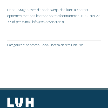
Hebt u vragen over dit onderwerp, dan kunt u contact
opnemen met ons kantoor op telefoonnummer 010 – 209 27
77 of per e-mail info@lvh-advocaten.nl.
Categorieën:
berichten
,
Food
,
Horeca en retail
,
nieuws