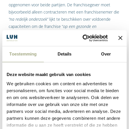
opgenomen voor beide partijen. De franchisegever moet
bijvoorbeeld alleen contracteren met een franchisenemer die
“na redelijk onderzoek”
lijkt te beschikken over voldoende
capaciteiten om de franchise “
op een gezonde en
verantwoorde manier”
te exploiteren. Blijkt achteraf dat dit
redelijk onderzoek niet is verricht, dan kan dit bij onvoldoende
functioneren van een franchisenemer aan franchisegever
Toestemming
Details
Over
worden tegengeworpen. Daarnaast heeft franchisegever een
verzwaarde informatieplicht tegenover de aspirant-
franchisenemer. Informatie over de financiële positie van
Deze website maakt gebruik van cookies
franchisegever en andere relevante informatie die voor een
We gebruiken cookies om content en advertenties te
franchisenemer van belang kan zijn moet binnen een redelijke
personaliseren, om functies voor social media te bieden
termijn voor het sluiten van de franchiseovereenkomst ter
en om ons websiteverkeer te analyseren. Ook delen we
beschikking worden gesteld. De NFC verplicht franchisegever
informatie over uw gebruik van onze site met onze
overigens niet een exploitatieprognose op te stellen. Doet de
partners voor social media, adverteren en analyse. Deze
franchisegever dit wel, dan mogen de prognoses, op grond
partners kunnen deze gegevens combineren met andere
van de huidige rechtspraak, natuurlijk niet ondeugdelijk zijn.
informatie die u aan ze heeft verstrekt of die ze hebben
De franchisegever is verder verplicht zich maximaal in te