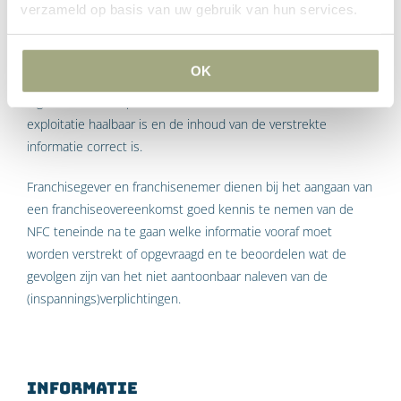
verzameld op basis van uw gebruik van hun services.
spannen om de franchiseformule te verbeteren en verder te
ontwikkelen.
OK
Daartegenover staat dat de aspirant-franchisenemer ook een
eigen onderzoeksplicht heeft en dus moet onderzoeken of de
exploitatie haalbaar is en de inhoud van de verstrekte
informatie correct is.
Franchisegever en franchisenemer dienen bij het aangaan van
een franchise­overeenkomst goed kennis te nemen van de
NFC teneinde na te gaan welke informatie vooraf moet
worden verstrekt of opgevraagd en te beoordelen wat de
gevolgen zijn van het niet aantoonbaar naleven van de
(inspannings)verplichtingen.
Informatie