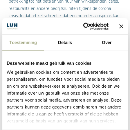
betrekking tot het betalen van huur van winkelpanden, cafés,
restaurants en andere bedrijfsruimten tijdens de corona-
crisis. In dat artikel schreef ik dat een huurder aanspraak kan
maken op huurprijsvermindering voor de bedrijfsruimte indien
sprake is van een gebrek of een onvoorziene omstandigheid.
Toestemming
Details
Over
Label:
Yvonne Hilderink
Lees Meer
Deze website maakt gebruik van cookies
We gebruiken cookies om content en advertenties te
personaliseren, om functies voor social media te bieden
Steunakkoord 2.0 voor huurders en
en om ons websiteverkeer te analyseren. Ook delen we
verhuurders in de retailsector
informatie over uw gebruik van onze site met onze
partners voor social media, adverteren en analyse. Deze
partners kunnen deze gegevens combineren met andere
In navolging van het in april 2020 bereikte akkoord tussen de
informatie die u aan ze heeft verstrekt of die ze hebben
vastgoed- en retailsector over huuropschorting voor
verzameld op basis van uw gebruik van hun services.
winkeliers vanwege de gevolgen van de coronacrisis is er nu