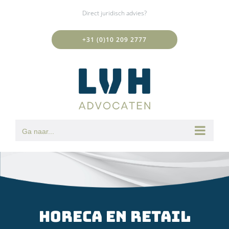
Ga
Direct juridisch advies?
naar
inhoud
+31 (0)10 209 2777
Ga naar...
Horeca en retail