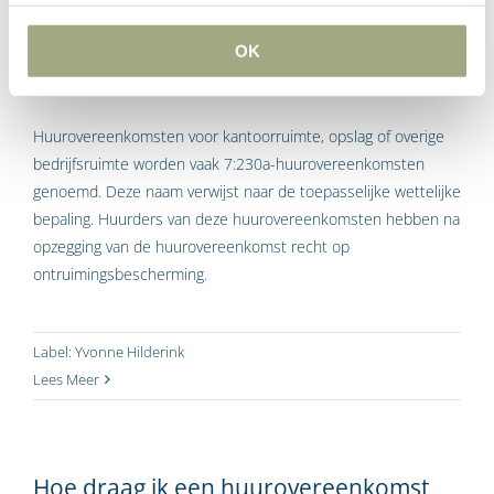
kantoorruimte (en overige
bedrijfsruimte in de zin van artikel
OK
7:230a BW)?
Huurovereenkomsten voor kantoorruimte, opslag of overige
bedrijfsruimte worden vaak 7:230a-huurovereenkomsten
genoemd. Deze naam verwijst naar de toepasselijke wettelijke
bepaling. Huurders van deze huurovereenkomsten hebben na
opzegging van de huurovereenkomst recht op
ontruimingsbescherming.
Label:
Yvonne Hilderink
Lees Meer
Hoe draag ik een huurovereenkomst