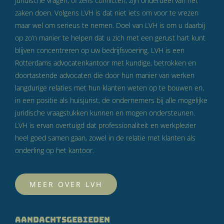
Juridische vragen, of zelfs conflicten, zijn onderdeel van het
zaken doen. Volgens LVH is dat niet iets om voor te vrezen
maar wel om serieus te nemen. Doel van LVH is om u daarbij
op zo’n manier te helpen dat u zich met een gerust hart kunt
blijven concentreren op uw bedrijfsvoering. LVH is een
Rotterdams advocatenkantoor met kundige, betrokken en
doortastende advocaten die door hun manier van werken
langdurige relaties met hun klanten weten op te bouwen en,
in een positie als huisjurist, de ondernemers bij alle mogelijke
juridische vraagstukken kunnen en mogen ondersteunen.
LVH is ervan overtuigd dat professionaliteit en werkplezier
heel goed samen gaan, zowel in de relatie met klanten als
onderling op het kantoor.
MEER OVER LVH
AANDACHTSGEBIEDEN