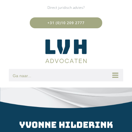
Ga
Direct juridisch advies?
naar
inhoud
+31 (0)10 209 2777
Ga naar...
Yvonne Hilderink