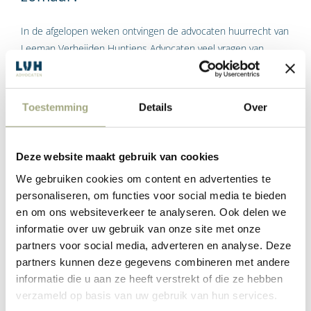
In de afgelopen weken ontvingen de advocaten huurrecht van
Leeman Verheijden Huntjens Advocaten veel vragen van
zowel huurders als verhuurders van bedrijfsruimte over de
huurbetaling en andere rechten en plichten in deze
bijzondere tijden. Huurkosten zijn een van de grootste
Toestemming
Details
Over
kostenposten in de retail- en horecasector, dus om deze
moeilijke tijden te door te komen, onderzoeken huurders of
zij (tijdelijk) geen of minder huur mogen betalen.
Deze website maakt gebruik van cookies
We gebruiken cookies om content en advertenties te
personaliseren, om functies voor social media te bieden
Label:
Yvonne Hilderink
en om ons websiteverkeer te analyseren. Ook delen we
Lees Meer
informatie over uw gebruik van onze site met onze
partners voor social media, adverteren en analyse. Deze
partners kunnen deze gegevens combineren met andere
informatie die u aan ze heeft verstrekt of die ze hebben
Hoe werkt ontruimingsbescherming
verzameld op basis van uw gebruik van hun services.
voor een huurder bij de huur van