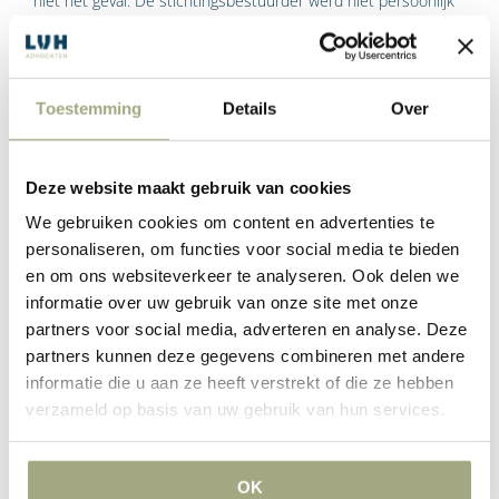
niet het geval. De stichtingsbestuurder werd niet persoonlijk
aansprakelijk geacht.
Toestemming
Details
Over
Oordeel gerechtshof
Amsterdam
aansprakelijkheid
Deze website maakt gebruik van cookies
organisator festival
We gebruiken cookies om content en advertenties te
personaliseren, om functies voor social media te bieden
Maar bij het gerechtshof Amsterdam ging het alsnog helemaal
en om ons websiteverkeer te analyseren. Ook delen we
mis voor de organisator van het festival. Het hof baseerde dit
informatie over uw gebruik van onze site met onze
oordeel op de volgende feiten. De bestuurder wist op 30 mei
partners voor social media, adverteren en analyse. Deze
2012, dus twee dagen voorafgaand aan het festival, van de
partners kunnen deze gegevens combineren met andere
tegenvallende kaartverkoop voorafgaand aan het evenement.
informatie die u aan ze heeft verstrekt of die ze hebben
Ook was de weersverwachting niet veel beter dan uiteindelijk
verzameld op basis van uw gebruik van hun services.
is gebleken. Dit gecombineerd met het feit dat de Stichting
was opgericht met het oog op het eenmalige festival en dat
OK
de stichting nadien geen substantiële nieuwe activiteiten zou