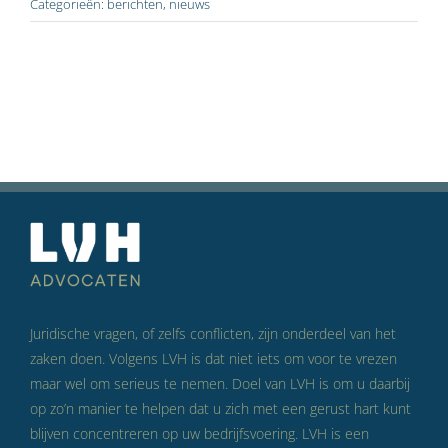
Categorieën:
berichten
,
nieuws
Juridische vragen, of zelfs conflicten, zijn onderdeel van het
zaken doen. Volgens LVH is dat niet iets om voor te vrezen
maar wel om serieus te nemen. Doel van LVH is om u daarbij
op zo’n manier te helpen dat u zich met een gerust hart kunt
blijven concentreren op uw bedrijfsvoering. LVH is een