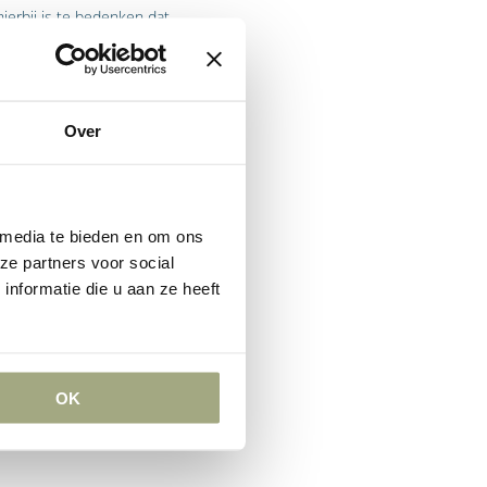
erbij is te bedenken dat
Over
eslissende zeggenschap
 media te bieden en om ons
nde dit te voorkomen en
ze partners voor social
ommissarissen een
nformatie die u aan ze heeft
tners alleen op de hoogte
nen uitoefenen of bepaalde
OK