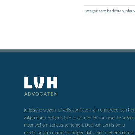
Categorieën:
berichten
,
nieu
Juridische vragen, of zelfs conflicten, zijn onderdeel van het
zaken doen. Volgens LVH is dat niet iets om voor te vrezen
maar wel om serieus te nemen. Doel van LVH is om u
daarbij op zo’n manier te helpen dat u zich met een gerust