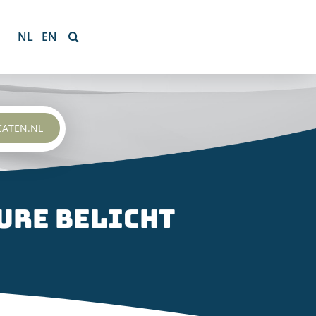
NL
EN
CATEN.NL
ure belicht