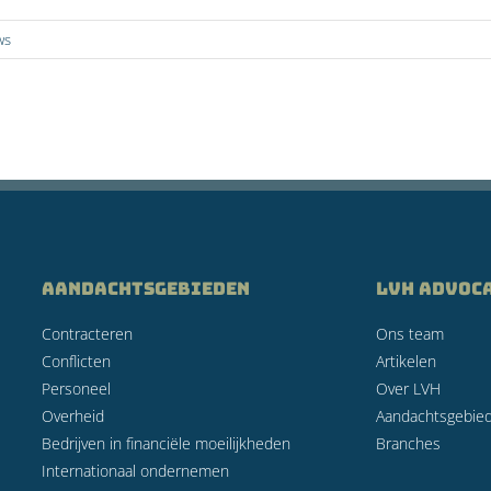
ws
AANDACHTSGEBIEDEN
LVH Advoc
Contracteren
Ons team
Conflicten
Artikelen
Personeel
Over LVH
Overheid
Aandachtsgebie
Bedrijven in financiële moeilijkheden
Branches
Internationaal ondernemen