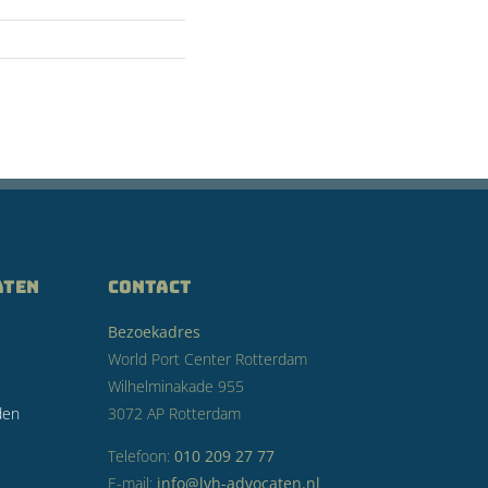
aten
CONTACT
Bezoekadres
World Port Center Rotterdam
Wilhelminakade 955
den
3072 AP Rotterdam
Telefoon:
010 209 27 77
E-mail:
info@lvh-advocaten.nl