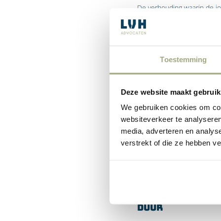
De verhouding waarin de jo
de waarde van de inbreng va
Toestemming
Zeggenschap
Deze website maakt gebruik
Gelet op de 50-50 verhoud
We gebruiken cookies om cont
hebben. Dit kan met zich 
websiteverkeer te analyseren
efficiënte besluitvorming 
media, adverteren en analys
doorslaggevende stem word
verstrekt of die ze hebben v
willen worden gehouden van 
handelingen willen kunnen
Duur