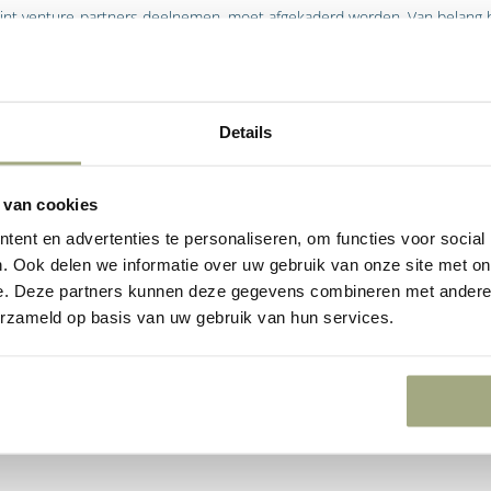
int venture-partners deelnemen, moet afgekaderd worden. Van belang hi
n joint venture- partners op termijn kan wijzigen.
Details
 van cookies
ing zullen joint venture-partners over het algemeen geen van beiden b
ent en advertenties te personaliseren, om functies voor social
meebrengen dat de stemmen over een bepaald onderwerp staken. Tenei
. Ook delen we informatie over uw gebruik van onze site met on
te behouden, kan aan de voorzitter van het bestuur en/of de raad van c
e. Deze partners kunnen deze gegevens combineren met andere i
en toegekend. Bedacht moet eveneens worden of de joint venture par
erzameld op basis van uw gebruik van hun services.
de koers die de joint venture vaart of dat zij enige invloed willen kun
 voorkomen.