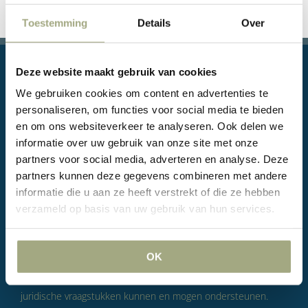
Toestemming
Details
Over
Deze website maakt gebruik van cookies
We gebruiken cookies om content en advertenties te
personaliseren, om functies voor social media te bieden
en om ons websiteverkeer te analyseren. Ook delen we
Juridische vragen, of zelfs conflicten, zijn onderdeel van het
informatie over uw gebruik van onze site met onze
zaken doen. Volgens LVH is dat niet iets om voor te vrezen
partners voor social media, adverteren en analyse. Deze
maar wel om serieus te nemen. Doel van LVH is om u daarbij
partners kunnen deze gegevens combineren met andere
informatie die u aan ze heeft verstrekt of die ze hebben
op zo’n manier te helpen dat u zich met een gerust hart kunt
verzameld op basis van uw gebruik van hun services.
blijven concentreren op uw bedrijfsvoering. LVH is een
Rotterdams advocatenkantoor met kundige, betrokken en
doortastende advocaten die door hun manier van werken
OK
langdurige relaties met hun klanten weten op te bouwen en,
in een positie als huisjurist, de ondernemers bij alle mogelijke
juridische vraagstukken kunnen en mogen ondersteunen.