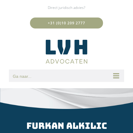
Ga
Direct juridisch advies?
naar
inhoud
+31 (0)10 209 2777
Ga naar...
Furkan Alkilic