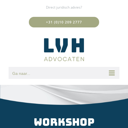
Ga
Direct juridisch advies?
naar
inhoud
+31 (0)10 209 2777
Ga naar...
Workshop