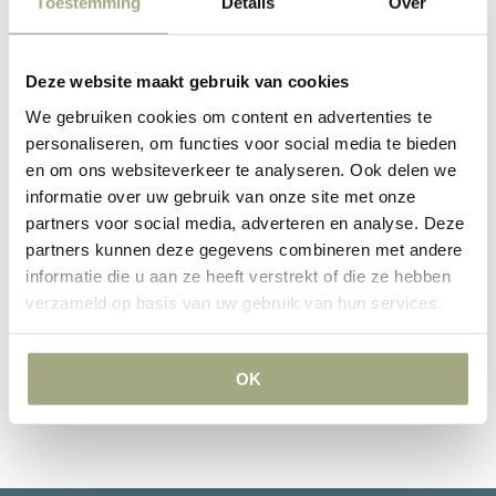
Toestemming
Details
Over
Smallsteps
besproken.
Informatie
Deze website maakt gebruik van cookies
We gebruiken cookies om content en advertenties te
Indien u ook interesse heeft in een workshop verzorgd door
personaliseren, om functies voor social media te bieden
ons kantoor, kunt u vrijblijvend contact opnemen met Rob
en om ons websiteverkeer te analyseren. Ook delen we
Steenhoek.
informatie over uw gebruik van onze site met onze
partners voor social media, adverteren en analyse. Deze
partners kunnen deze gegevens combineren met andere
informatie die u aan ze heeft verstrekt of die ze hebben
Categorieën:
berichten
,
nieuws
Label:
Rob Steenhoek
verzameld op basis van uw gebruik van hun services.
OK