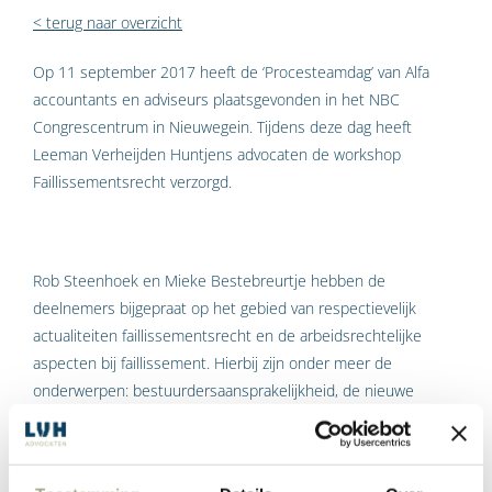
< terug naar overzicht
Op 11 september 2017 heeft de ‘Procesteamdag’ van Alfa
accountants en adviseurs plaatsgevonden in het NBC
Congrescentrum in Nieuwegein. Tijdens deze dag heeft
Leeman Verheijden Huntjens advocaten de workshop
Faillissementsrecht verzorgd.
Rob Steenhoek en Mieke Bestebreurtje hebben de
deelnemers bijgepraat op het gebied van respectievelijk
actualiteiten faillissementsrecht en de arbeidsrechtelijke
aspecten bij faillissement. Hierbij zijn onder meer de
onderwerpen: bestuurdersaansprakelijkheid, de nieuwe
wettelijke regels, de pre-pack, het adviesrecht van de OR en
opvolgend werkgeverschap aan de orde gekomen. Tevens zijn
de recente arresten inzake
DA Retailgroep
en