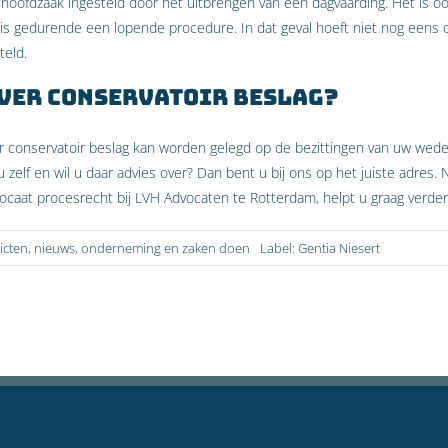
 hoofdzaak ingesteld door het uitbrengen van een dagvaarding. Het is oo
 is gedurende een lopende procedure. In dat geval hoeft niet nog eens 
teld.
ver conservatoir beslag?
r conservatoir beslag kan worden gelegd op de bezittingen van uw wederpa
 zelf en wil u daar advies over? Dan bent u bij ons op het juiste adres
vocaat procesrecht bij LVH Advocaten te Rotterdam, helpt u graag verder
icten
,
nieuws
,
onderneming en zaken doen
Label:
Gentia Niesert