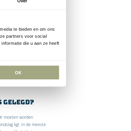
Over
ggen?
 bij de
 media te bieden en om ons
emd. In het beslagrekest
ze partners voor social
ordering daar aan ten
nformatie die u aan ze heeft
htbank. De
or het te leggen beslag.
OK
de verlofbeschikking
s gelegd?
aak’ moeten worden
ondslag ligt. In de meeste