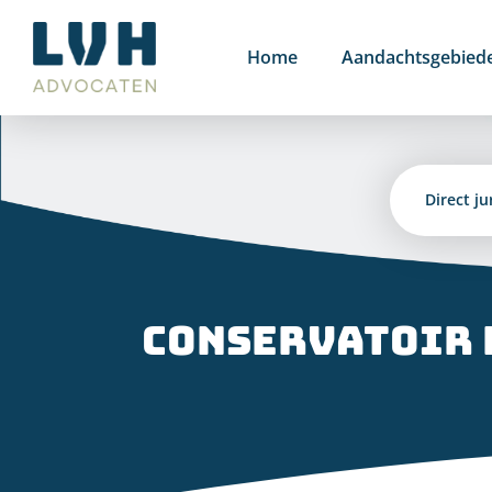
Ga
naar
Home
Aandachtsgebied
inhoud
Direct ju
Conservatoir b