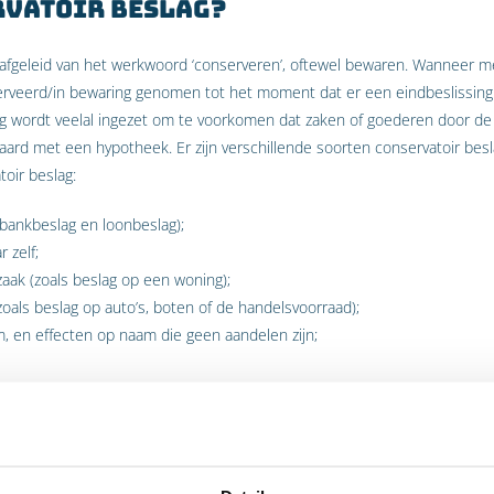
rvatoir beslag?
s afgeleid van het werkwoord ‘conserveren’, oftewel bewaren. Wanneer m
rveerd/in bewaring genomen tot het moment dat er een eindbeslissing
ag wordt veelal ingezet om te voorkomen dat zaken of goederen door de
rd met een hypotheek. Er zijn verschillende soorten conservatoir besla
oir beslag:
bankbeslag en loonbeslag);
 zelf;
aak (zoals beslag op een woning);
oals beslag op auto’s, boten of de handelsvoorraad);
, en effecten op naam die geen aandelen zijn;
ld. Autobedrijf X heeft een auto verkocht aan Y. Vervolgens laat Y na de 
el betalen, maar heeft geen zin de factuur te betalen. In dat geval zou 
lag te leggen op de auto of op de bankrekening van Y.