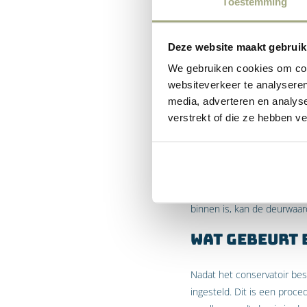
Toestemming
Wanneer mag 
Deze website maakt gebruik
Het proces van beslaglegging
We gebruiken cookies om cont
voorzieningenrechter van e
websiteverkeer te analyseren
wordt onder andere aangeg
media, adverteren en analys
grondslag ligt.
verstrekt of die ze hebben v
Het beslagrekest wordt ver
voorzieningenrechter laat d
Indien de rechter verlof ve
binnen is, kan de deurwaar
Wat gebeurt 
Nadat het conservatoir bes
ingesteld. Dit is een proce