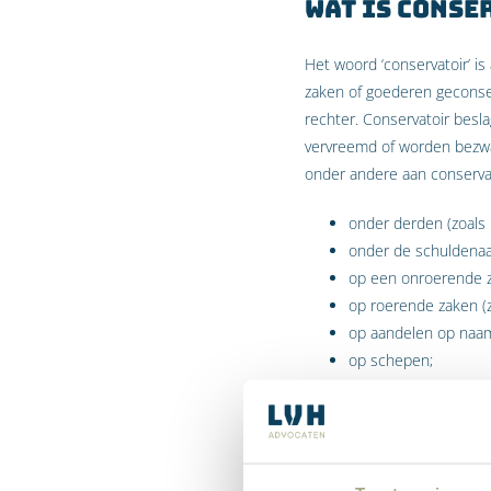
Wat is conse
Het woord ‘conservatoir’ i
zaken of goederen geconse
rechter. Conservatoir besl
vervreemd of worden bezwaa
onder andere aan conservat
onder derden (zoals 
onder de schuldenaar
op een onroerende z
op roerende zaken (z
op aandelen op naam
op schepen;
op luchtvaartuigen.
Ter illustratie een voorbee
voldoen. Y kan de factuur w
overwegen conservatoir bes