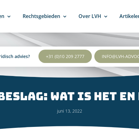
en
Rechtsgebieden
Over LVH
Artikele
ridisch advies?
+31 (0)10 209 2777
INFO@LVH-ADVO
eslag: wat is het en
juni 13, 2022