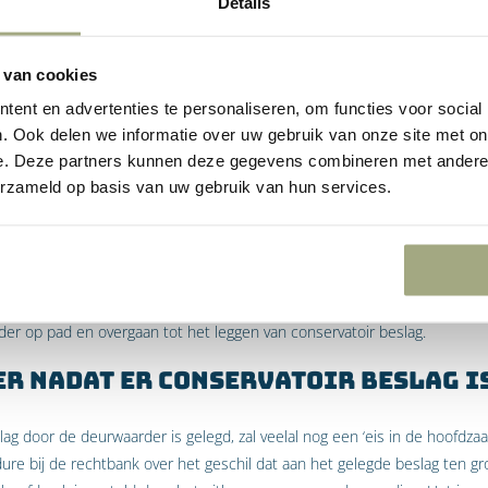
Details
je conservatoir beslag laten le
 van cookies
 gaat als volgt in zijn werking. Een advocaat dient een verzoekschrift in
ent en advertenties te personaliseren, om functies voor social
en rechtbank. Dit verzoekschrift wordt ook wel een ‘beslagrekest’ geno
. Ook delen we informatie over uw gebruik van onze site met on
even wat voor type conservatoir beslag men wenst te leggen en welke v
e. Deze partners kunnen deze gegevens combineren met andere i
erzameld op basis van uw gebruik van hun services.
volgens summierlijk getoetst door de voorzieningenrechter van een rec
e advocaat weten of hij/zij wel of geen ‘verlof’ (toestemming) verleent vo
rleent, ontvangt de advocaat een zogenaamde ‘verlofbeschikking’. Zodra 
der op pad en overgaan tot het leggen van conservatoir beslag.
er nadat er conservatoir beslag i
lag door de deurwaarder is gelegd, zal veelal nog een ‘eis in de hoofdz
dure bij de rechtbank over het geschil dat aan het gelegde beslag ten gr