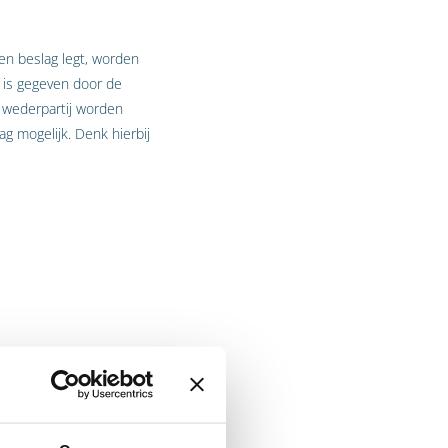
en beslag legt, worden
 is gegeven door de
 wederpartij worden
g mogelijk. Denk hierbij
factuur van de auto aan X
X bijvoorbeeld kunnen