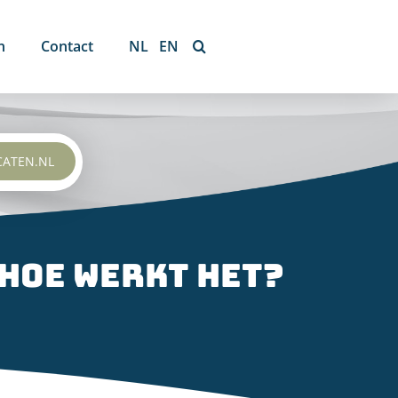
n
Contact
NL
EN
CATEN.NL
 hoe werkt het?