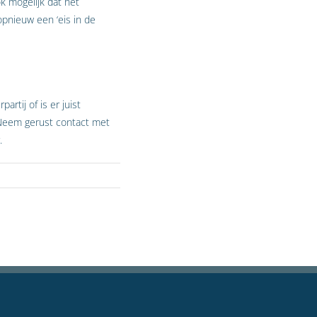
k mogelijk dat het
opnieuw een ‘eis in de
rtij of is er juist
. Neem gerust contact met
.