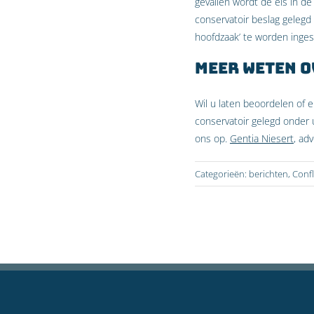
gevallen wordt de eis in de
conservatoir beslag gelegd
hoofdzaak’ te worden inges
Meer weten o
Wil u laten beoordelen of e
conservatoir gelegd onder u
ons op.
Gentia Niesert
, ad
Categorieën:
berichten
,
Confl