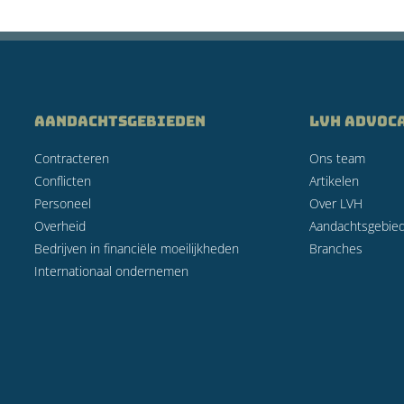
AANDACHTSGEBIEDEN
LVH Advoc
Contracteren
Ons team
Conflicten
Artikelen
Personeel
Over LVH
Overheid
Aandachtsgebie
Bedrijven in financiële moeilijkheden
Branches
Internationaal ondernemen