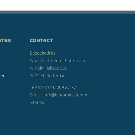
aten
CONTACT
Bezoekadres
World Port Center Rotterdam
Wilhelminakade 955
den
3072 AP Rotterdam
Telefoon:
010 209 27 77
E-mail:
info@lvh-advocaten.nl
Sitemap