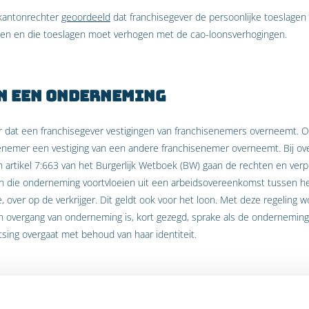
 kantonrechter
geoordeeld
dat franchisegever de persoonlijke toeslage
en en die toeslagen moet verhogen met de cao-loonsverhogingen.
n een onderneming
or dat een franchisegever vestigingen van franchisenemers overneemt. Oo
enemer een vestiging van een andere franchisenemer overneemt. Bij ov
 artikel 7:663 van het Burgerlijk Wetboek (BW) gaan de rechten en verpl
r in die onderneming voortvloeien uit een arbeidsovereenkomst tussen
over op de verkrijger. Dit geldt ook voor het loon. Met deze regeling
 overgang van onderneming is, kort gezegd, sprake als de onderneming 
tsing overgaat met behoud van haar identiteit.
an de hand?