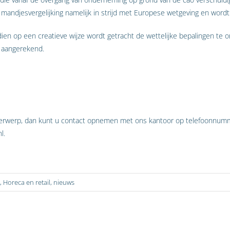
 mandjesvergelijking namelijk in strijd met Europese wetgeving en wor
dien op een creatieve wijze wordt getracht de wettelijke bepalingen te o
 aangerekend.
derwerp, dan kunt u contact opnemen met ons kantoor op telefoonnumm
l.
,
Horeca en retail
,
nieuws