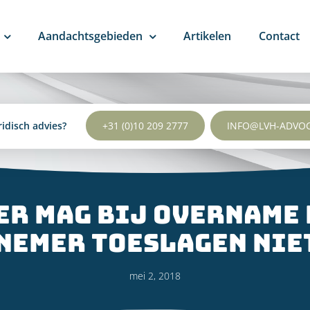
Aandachtsgebieden
Artikelen
Contact
ridisch advies?
+31 (0)10 209 2777
INFO@LVH-ADVO
er mag bij overname 
nemer toeslagen nie
mei 2, 2018