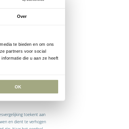
. Bij overname van
emers worden overgenomen,
Over
de in dergelijke gevallen
zogenoemde
rijgen, wordt aangevuld met
 media te bieden en om ons
oel om ervoor te zorgen dat
ze partners voor social
ór die overname. Vervolgens
nformatie die u aan ze heeft
at de arbeidsvoorwaarden
ft de FNV een vordering
OK
svergelijking toekent aan
uwen en dient te verhogen
 zijn. Naar het oordeel