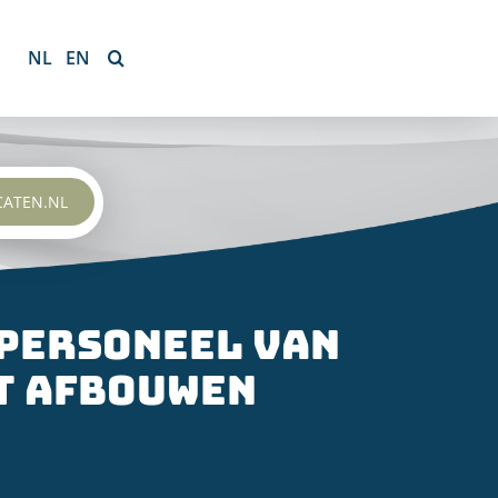
NL
EN
CATEN.NL
personeel van
t afbouwen