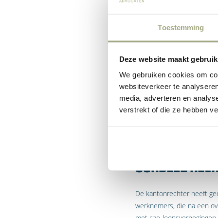
Franchisegever in de supe
supermarkt, worden dan o
Toestemming
kunnen een hoger loon hebb
toch aan de wettelijke re
Deze website maakt gebruik
‘mandjesvergelijking’ toe.
We gebruiken cookies om cont
een persoonlijke toeslag to
websiteverkeer te analyseren
de arbeidsvoorwaarden (in z
media, adverteren en analys
wordt die persoonlijke to
verstrekt of die ze hebben v
van werknemers uiteindeli
jegens de betreffende sup
Oordeel Rec
De kantonrechter heeft geo
werknemers, die na een ov
met cao-loonsverhogingen d