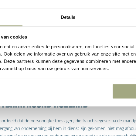
rmarktbranche heeft vestigingen van (ex) franchisenemers overgenomen
ok de werknemers overgenomen. Werknemers die van (ex) franchisen
Details
en dan het loon volgens de cao van de betreffende supermarkt. Tenein
gels van overname ondernemingen te voldoen, past franchisegever de 
 van cookies
 Dit houdt in dat het loon dat overgenomen werknemers volgens de cao k
ent en advertenties te personaliseren, om functies voor social
t het loon dat zij bij de franchisenemer hadden. Die toeslag heeft tot d
. Ook delen we informatie over uw gebruik van onze site met on
ijn totaliteit) na de overname gelijk zijn aan de arbeidsvoorwaarden vó
e. Deze partners kunnen deze gegevens combineren met andere i
eslag na overname niet meer verhoogd, maar afgebouwd. Dit betekent d
erzameld op basis van uw gebruik van hun services.
jk minder worden dan bij hun voormalige werkgever. Om deze reden hee
ermarkt ingediend.
htbank Noord-Holland
ordeeld dat de persoonlijke toeslagen, die franchisegever na de mandje
ergang van onderneming bij hem in dienst zijn gekomen, niet mag afbo
ie vanaf de overgang van onderneming op grond van de cao verschuldigd