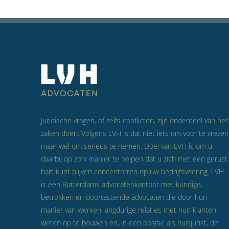
Juridische vragen, of zelfs conflicten, zijn onderdeel van het
zaken doen. Volgens LVH is dat niet iets om voor te vrezen
maar wel om serieus te nemen. Doel van LVH is om u
daarbij op zo’n manier te helpen dat u zich met een gerust
hart kunt blijven concentreren op uw bedrijfsvoering. LVH
is een Rotterdams advocatenkantoor met kundige,
betrokken en doortastende advocaten die door hun
manier van werken langdurige relaties met hun klanten
weten op te bouwen en, in een positie als huisjurist, de