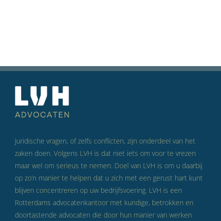
Juridische vragen, of zelfs conflicten, zijn onderdeel van het
zaken doen. Volgens LVH is dat niet iets om voor te vrezen
maar wel om serieus te nemen. Doel van LVH is om u daarbij
op zo’n manier te helpen dat u zich met een gerust hart kunt
blijven concentreren op uw bedrijfsvoering. LVH is een
Rotterdams advocatenkantoor met kundige, betrokken en
doortastende advocaten die door hun manier van werken