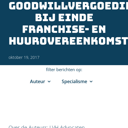
goodwillvergoedi
bij einde
franchise- en
huurovereenkomst
oktober 19, 2017
filter berichten op:
Auteur
Specialisme
Over de Auteurs:
LVH Advocaten