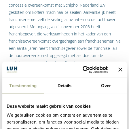
concessie overeenkomst met Schiphol Nederland B.V.
gesloten om koffers machinaal te sealen. Aanvankelijk heeft
franchisenemer zelf de sealing activiteiten op de luchthaven
uitgevoerd. Met ingang van 1 november 2008 heeft
franchisegever, die werkzaamheden in het kader van een
franchiseovereenkomst overgedragen aan franchisenemer. Na
een aantal jaren heeft franchisegever zowel de franchise- als
de huurovereenkomst opgezegd met als doel om de
exploitatie zelf voort te zetten. Franchisenemer had weliswaar
berust in de opzegging, maar wilde wel een
goodwillvergoeding. Franchisenemer legt – kort gezegd – aan
haar vordering ten grondslag dat franchisegever, nadat de
Toestemming
Details
Over
tussen haar en franchisenemer bestaande
huurovereenkomst door opzegging zijdens franchisegever is
geëindigd, voordeel zou hebben genoten ten gevolge het feit
Deze website maakt gebruik van cookies
dat franchisegever vervolgens wordt gebezigd voor de
We gebruiken cookies om content en advertenties te
uitoefening van een gelijksoortig bedrijf aan het door
personaliseren, om functies voor social media te bieden
franchisenemer aldaar uitgeoefende bedrijf. Franchisegever
en om ons websiteverkeer te analyseren. Ook delen we