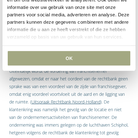
voert hiertegen gemotiveerd verweer.
informatie over uw gebruik van onze site met onze
partners voor social media, adverteren en analyse. Deze
partners kunnen deze gegevens combineren met andere
informatie die u aan ze heeft verstrekt of die ze hebben
Oordeel
verzameld op basis van uw gebruik van hun services.
goodwillvergoeding
rechtbank Noord-Holland
OK
Uiteindelijk wordt de vordering van franchisenemer
afgewezen, omdat er naar het oordeel van de rechtbank geen
sprake was van een voordeel van de zijde van franchisegever,
omdat enig voordeel voortvloeit uit de aard en de ligging van
de ruimte. (
Uitspraak Rechtbank Noord-Holland
). De
klantenkring was namelijk het gevolg van de locatie en niet
van de ondernemersactiviteiten van franchisenemer. De
onderneming was immers gelegen op de luchthaven Schiphol,
hetgeen volgens de rechtbank de klantenkring tot gevolg