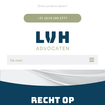
Ga
Direct juridisch advies?
naar
inhoud
+31 (0)10 209 2777
Ga naar...
Recht op