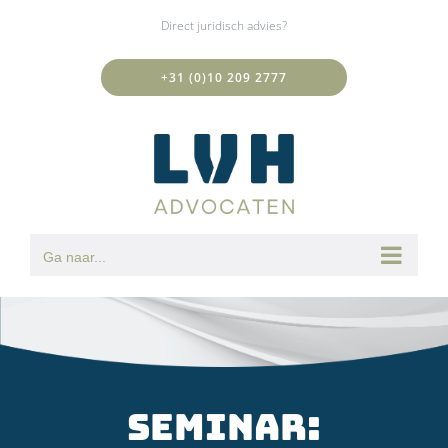
Ga
Direct juridisch advies?
naar
inhoud
+31 (0)10 209 2777
Ga naar...
Seminar: