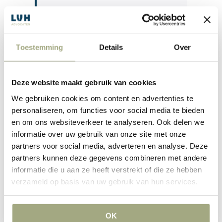
Onderwerpen die aan bod
komen:
Toestemming
Details
Over
Werken met zzp’ers (zonder al te veel risico);
Grensoverschrijdend gedrag op de werkvloer;
Deze website maakt gebruik van cookies
Werkingssfeer cao en pensioen;
We gebruiken cookies om content en advertenties te
Hervorming concurrentiebeding
personaliseren, om functies voor social media te bieden
Wijziging re-integratieverplichting in het tweede
en om ons websiteverkeer te analyseren. Ook delen we
ziektejaar
informatie over uw gebruik van onze site met onze
Inschrijven
partners voor social media, adverteren en analyse. Deze
partners kunnen deze gegevens combineren met andere
Deelname aan het seminar is kosteloos. U kunt zich
informatie die u aan ze heeft verstrekt of die ze hebben
verzameld op basis van uw gebruik van hun services.
aanmelden voor het seminar door op onderstaande
aanmeldlink te klikken.
OK
> Aanmelden