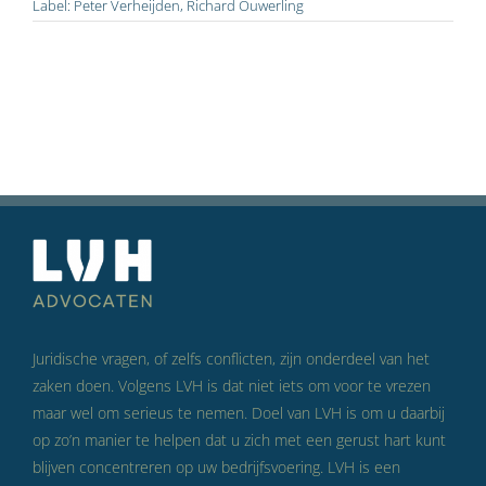
Label:
Peter Verheijden
,
Richard Ouwerling
Juridische vragen, of zelfs conflicten, zijn onderdeel van het
zaken doen. Volgens LVH is dat niet iets om voor te vrezen
maar wel om serieus te nemen. Doel van LVH is om u daarbij
op zo’n manier te helpen dat u zich met een gerust hart kunt
blijven concentreren op uw bedrijfsvoering. LVH is een