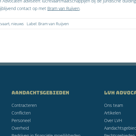
 Advocaten adviseert luchtvaartmaatschappijen bij de juridische duiding
ijblijvend contact op met
Bram van Ruijven
.
vaart
,
nieuws
Label:
Bram van Ruijven
AANDACHTSGEBIEDEN
LVH Advoc
Contracteren
Ons team
Conflicten
Artikelen
Personeel
Over LVH
Overheid
Aandachtsgebie
Bedrijven in financiële moeilijkheden
Rechtsgebieden