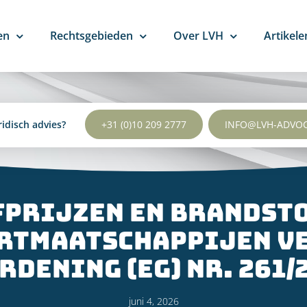
en
Rechtsgebieden
Over LVH
Artikele
ridisch advies?
+31 (0)10 209 2777
INFO@LVH-ADVO
prijzen en brandst
rtmaatschappijen v
rdening (EG) nr. 261/
juni 4, 2026