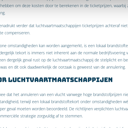
 hebben om deze kosten door te berekenen in de ticketprijzen, waarbij zi
ing.
adrukt verder dat luchtvaartmaatschappijen ticketprijzen achteraf n
 te compenseren.
one omstandigheden kan worden aangemerkt, is een lokaal brandstoftek
dergelijk tekort is immers niet inherent aan de normale bedrijfsvoering 
een dergelijk geval rust op de luchtvaartmaatschappij de stelplicht en b
 was en dit ook daadwerkelijk de oorzaak is geweest van de annulering.
or luchtvaartmaatschappijen
ee dat het annuleren van een vlucht vanwege hoge brandstofprijzen n
ndigheid, terwijl een lokaal brandstoftekort onder omstandigheden wél
ds per geval moeten worden beoordeeld. De richtlijnen verplichten luchtv
mmerciële strategie zorgvuldig af te stemmen.