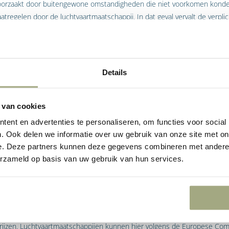
eroorzaakt door buitengewone omstandigheden die niet voorkomen kond
maatregelen door de luchtvaartmaatschappij. In dat geval vervalt de verpli
 compensatie te betalen.
 begrip “buitengewone omstandigheden” geldt dat dit omstandigheden zijn
 de activiteiten van een luchtvaartmaatschappij. Onder het begrip “rede
Details
maatschappij alle maatregelen heeft getroffen die redelijkerwijs van ha
ssagiers te voorkomen, dan wel te beperken.
 van cookies
tofprijzen en brandstoftekorten
ent en advertenties te personaliseren, om functies voor social
. Ook delen we informatie over uw gebruik van onze site met on
tofprijzen en brandstoftekorten kunnen worden gekwalificeerd als bui
e. Deze partners kunnen deze gegevens combineren met andere i
ft bepaald dat gestegen brandstofprijzen niet kunnen worden aangem
erzameld op basis van uw gebruik van hun services.
n artikel 5 van de Verordening, omdat brandstof onderdeel is van de ko
dientengevolge automatisch onderhevig is aan aanzienlijke (prijs)scho
ale bedrijfsvoering van een luchtvaartmaatschappij, aldus de Europese 
t verder mee dat een groot aantal luchtvaartmaatschappijen zich al i
jzen. Luchtvaartmaatschappijen kunnen hier volgens de Europese Comm