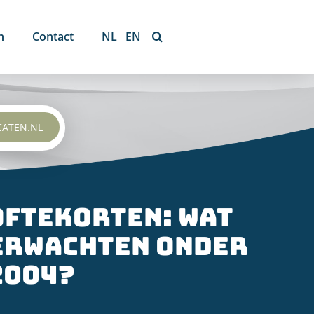
n
Contact
NL
EN
CATEN.NL
oftekorten: wat
erwachten onder
2004?