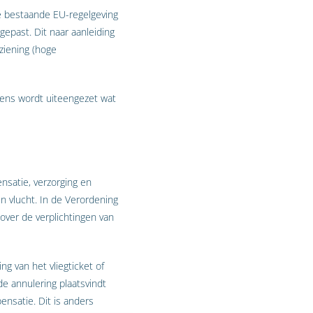
e bestaande EU-regelgeving
epast. Dit naar aanleiding
rziening (hoge
lgens wordt uiteengezet wat
satie, verzorging en
en vlucht. In de Verordening
over de verplichtingen van
ng van het vliegticket of
e annulering plaatsvindt
ensatie. Dit is anders