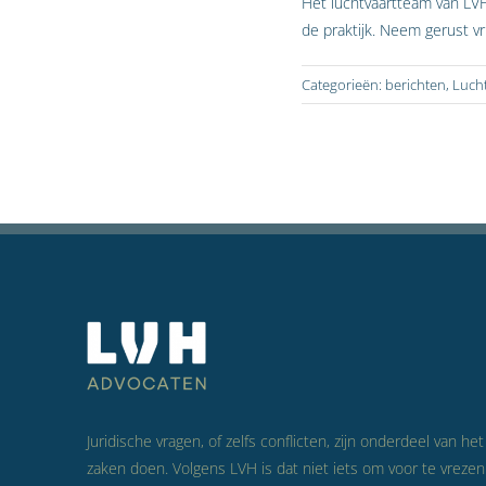
Het luchtvaartteam van LVH
de praktijk. Neem gerust vr
Categorieën:
berichten
,
Lucht
Juridische vragen, of zelfs conflicten, zijn onderdeel van het
zaken doen. Volgens LVH is dat niet iets om voor te vrezen