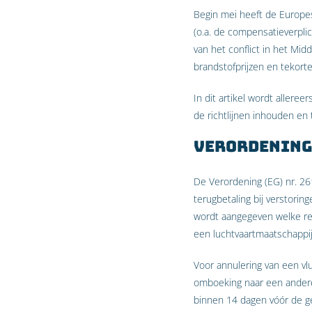
Begin mei heeft de Europe
(o.a. de compensatieverpli
van het conflict in het Mid
brandstofprijzen en tekorte
In dit artikel wordt allere
de richtlijnen inhouden en 
Verordening 
De Verordening (EG) nr. 2
terugbetaling bij verstoring
wordt aangegeven welke rec
een luchtvaartmaatschappij
Voor annulering van een vlu
omboeking naar een andere 
binnen 14 dagen vóór de ge