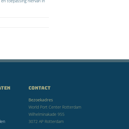
 en toepassing hiervan in
aten
CONTACT
Bezoekadres
World Port Center Rotterdam
Wilhelminakade 955
den
3072 AP Rotterdam