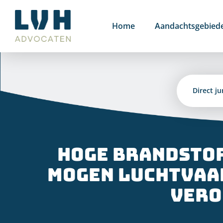
Ga
naar
Home
Aandachtsgebied
inhoud
Direct ju
Hoge brandstof
mogen luchtvaa
Vero