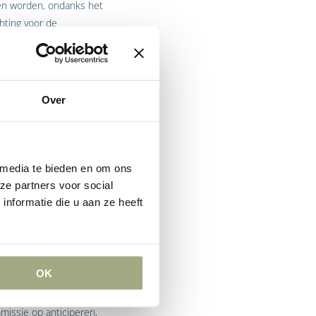
en worden, ondanks het
chting voor de
 die niet inherent zijn aan
lijke maatregelen” wordt
Over
ar konden worden verwacht
 media te bieden en om ons
ze partners voor social
tengewone omstandigheid.
nformatie die u aan ze heeft
erkt als buitengewone
sten van een
mmelingen. De beheersing
Commissie.
OK
ndekt tegen deze
issie op anticiperen,