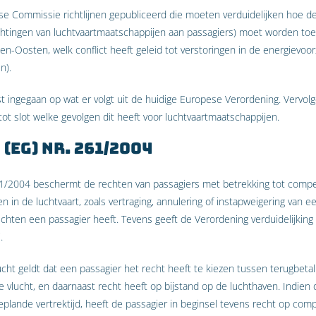
se Commissie richtlijnen gepubliceerd die moeten verduidelijken hoe d
chtingen van luchtvaartmaatschappijen aan passagiers) moet worden toeg
den-Oosten, welk conflict heeft geleid tot verstoringen in de energievoo
n).
erst ingegaan op wat er volgt uit de huidige Europese Verordening. Vervo
tot slot welke gevolgen dit heeft voor luchtvaartmaatschappijen.
(EG) nr. 261/2004
61/2004 beschermt de rechten van passagiers met betrekking tot compen
en in de luchtvaart, zoals vertraging, annulering of instapweigering van e
hten een passagier heeft. Tevens geeft de Verordening verduidelijking 
.
cht geldt dat een passagier het recht heeft te kiezen tussen terugbetali
vlucht, en daarnaast recht heeft op bijstand op de luchthaven. Indien d
plande vertrektijd, heeft de passagier in beginsel tevens recht op comp