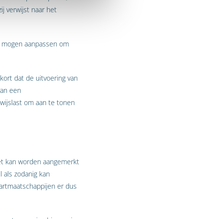
j verwijst naar het
iet mogen aanpassen om
ort dat de uitvoering van
van een
ewijslast om aan te tonen
iet kan worden aangemerkt
 als zodanig kan
aartmaatschappijen er dus