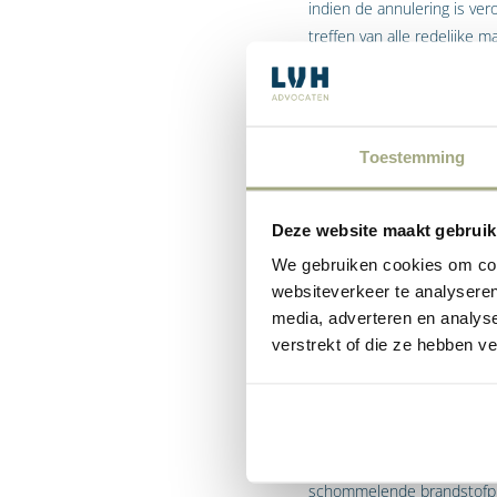
indien de annulering is v
treffen van alle redelijke 
luchtvaartmaatschappij om
Ter verduidelijking van het
de normale uitoefening van
Toestemming
verstaan dat de luchtvaart
om de gevolgen voor de pa
Deze website maakt gebruik
Hoge brands
We gebruiken cookies om cont
websiteverkeer te analyseren
De vraag is of hoge brands
media, adverteren en analys
De Europese Commissie hee
verstrekt of die ze hebben v
omstandigheid in de zin va
luchtvaartmaatschappij en 
hiervan valt onder de norm
De Europese Commissie geef
schommelende brandstofpri