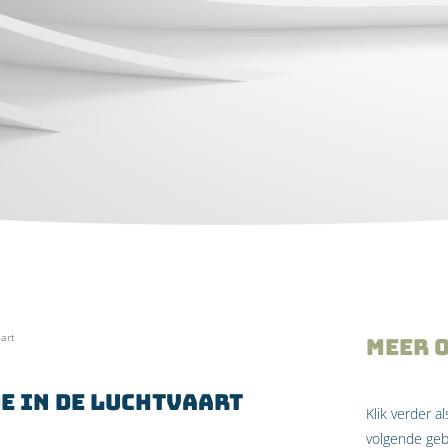
aart
Meer 
e in de luchtvaart
Klik verder a
volgende ge