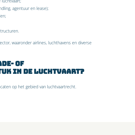
 luchtvaart;
ling, agentuur en lease);
den;
structuren.
ector, waaronder airlines, luchthavens en diverse
ade- of
uk in de luchtvaart?
aten op het gebied van luchtvaartrecht.