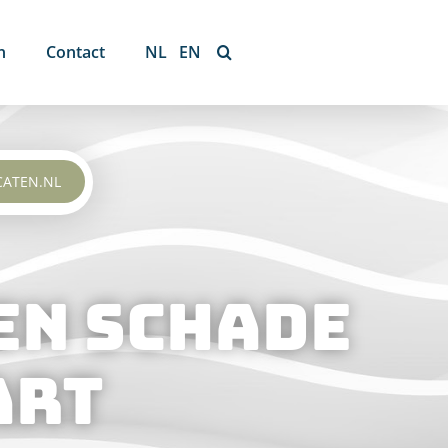
n
Contact
NL
EN
CATEN.NL
en schade
art