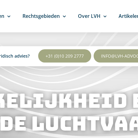
en
Rechtsgebieden
Over LVH
Artikele
ridisch advies?
+31 (0)10 209 2777
INFO@LVH-ADVO
elijkheid 
 de luchtva