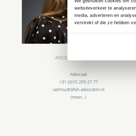
We gebruiken cookies om cont
websiteverkeer te analyseren
media, adverteren en analys
verstrekt of die ze hebben v
ANOUK VAN HOUDT
Advocaat
+31 (0)10 209 27 77
vanhoudt@lvh-advocaten.nl
(meer…)