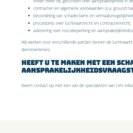
onder meer bij: geschillen over aansprakelijkheid in de
contracten en algemene voorwaarden (o.a. ground hand
beoordeling van schadeclaims en verhaalsmogelijkhe
procedures over luchtvaartrecht en contractenrecht;
advisering over risicobeperking en aansprakelijkheids
Wij werken voor verschillende partijen binnen de luchtvaarts
dienstverleners.
Heeft u te maken met een sch
aansprakelijkheidsvraagst
Neem contact op met een van de specialisten van LVH Advoc