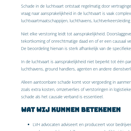
Schade in de luchtvaart ontstaat regelmatig door vertraging
vraag naar aansprakelijkheid in de luchtvaart is vaak comple
luchtvaartmaatschappijen, luchthavens, luchtverkeersleiding
Niet elke verstoring leidt tot aansprakelijkheid. Doorslagge
tekortkoming of onrechtmatige daad en of er een causaal v
De beoordeling hiervan is sterk afhankelijk van de specifie
In de luchtvaart is aansprakelijkheid niet beperkt tot één p
luchthavens, ground handlers, agenten en andere dienstverle
Alleen aantoonbare schade komt voor vergoeding in aanme
zoals extra kosten, omzetverlies of verstoringen in logisti
schade als het causale verband is essentieel.
Wat wij kunnen betekenen
LVH advocaten adviseert en produceert voor bedrijve