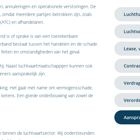
en, annuleringen en operationele verstoringen. De
x, omdat meerdere partijen betrokken zijn, zoals
Luchtha
 (ATC) en afhandelaren.
Luchtva
vend is of sprake is van een toerekenbare
erband bestaat tussen het handelen en de schade.
Lease, 
ke feiten en omstandigheden van het geval.
artij. Naast luchtvaartmaatschappijen kunnen ook
Contrac
ners aansprakelijk zijn.
Verdrag
rking. Het gaat met name om vermogensschade,
eke ketens. Een goede onderbouwing van zowel de
Verorde
Aanspra
n binnen de luchtvaartsector. Wij ondersteunden