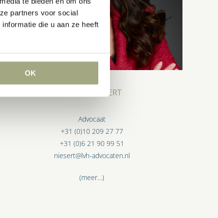
 media te bieden en om ons
ze partners voor social
nformatie die u aan ze heeft
OK
GENTIA NIESERT
Advocaat
+31 (0)10 209 27 77
+31 (0)6 21 90 99 51
niesert@lvh-advocaten.nl
(meer…)