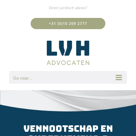
Ga
Direct juridisch advies?
naar
inhoud
+31 (0)10 209 2777
Ga naar...
Vennootschap en