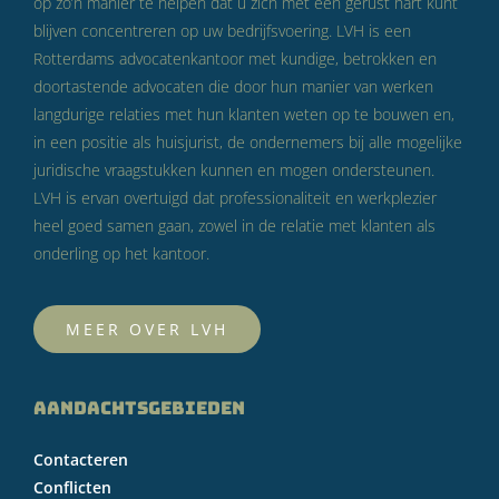
op zo’n manier te helpen dat u zich met een gerust hart kunt
blijven concentreren op uw bedrijfsvoering. LVH is een
Rotterdams advocatenkantoor met kundige, betrokken en
doortastende advocaten die door hun manier van werken
langdurige relaties met hun klanten weten op te bouwen en,
in een positie als huisjurist, de ondernemers bij alle mogelijke
juridische vraagstukken kunnen en mogen ondersteunen.
LVH is ervan overtuigd dat professionaliteit en werkplezier
heel goed samen gaan, zowel in de relatie met klanten als
onderling op het kantoor.
MEER OVER LVH
AANDACHTSGEBIEDEN
Contacteren
Conflicten