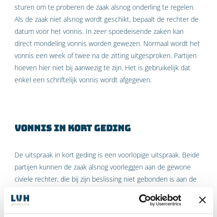
sturen om te proberen de zaak alsnog onderling te regelen.
Als de zaak niet alsnog wordt geschikt, bepaalt de rechter de
datum voor het vonnis. In zeer spoedeisende zaken kan
direct mondeling vonnis worden gewezen. Normaal wordt het
vonnis een week of twee na de zitting uitgesproken. Partijen
hoeven hier niet bij aanwezig te zijn. Het is gebruikelijk dat
enkel een schriftelijk vonnis wordt afgegeven.
Vonnis in kort geding
De uitspraak in kort geding is een voorlopige uitspraak. Beide
partijen kunnen de zaak alsnog voorleggen aan de gewone
civiele rechter, die bij zijn beslissing niet gebonden is aan de
uitspraak in kort geding. Maar in veel gevallen blijft het bij een
kort geding. De partijen leggen zich neer bij de uitspraak van
de rechter. In dat geval is een uitspraak in kort geding dus