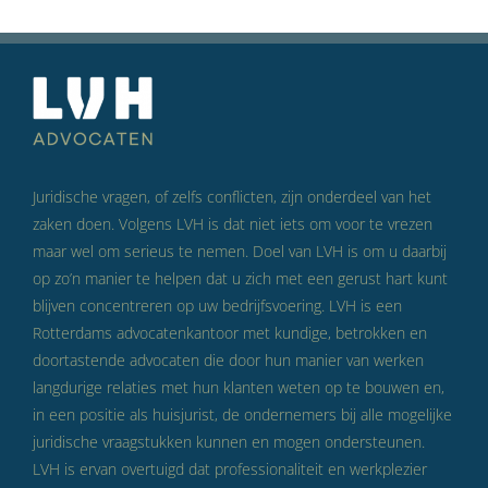
Juridische vragen, of zelfs conflicten, zijn onderdeel van het
zaken doen. Volgens LVH is dat niet iets om voor te vrezen
maar wel om serieus te nemen. Doel van LVH is om u daarbij
op zo’n manier te helpen dat u zich met een gerust hart kunt
blijven concentreren op uw bedrijfsvoering. LVH is een
Rotterdams advocatenkantoor met kundige, betrokken en
doortastende advocaten die door hun manier van werken
langdurige relaties met hun klanten weten op te bouwen en,
in een positie als huisjurist, de ondernemers bij alle mogelijke
juridische vraagstukken kunnen en mogen ondersteunen.
LVH is ervan overtuigd dat professionaliteit en werkplezier