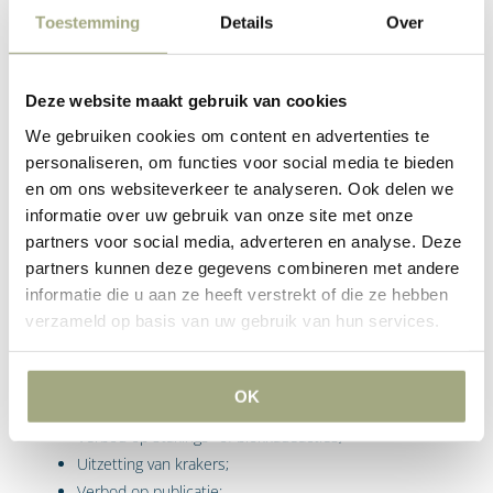
een soort eindbeslissing.
Toestemming
Details
Over
Deze website maakt gebruik van cookies
Wanneer een kort geding?
We gebruiken cookies om content en advertenties te
personaliseren, om functies voor social media te bieden
en om ons websiteverkeer te analyseren. Ook delen we
Het kort geding is nuttig in alle gevallen waarin snel een
informatie over uw gebruik van onze site met onze
beslissing van de rechter nodig is, bijvoorbeeld wanneer de
partners voor social media, adverteren en analyse. Deze
wederpartij een overeenkomst weigert na te komen. Maar het
partners kunnen deze gegevens combineren met andere
soort zaken dat aan de kortgedingrechter kan worden
informatie die u aan ze heeft verstrekt of die ze hebben
voorgelegd is zeer divers. Om eens wat voorbeelden te
verzameld op basis van uw gebruik van hun services.
noemen:
Nakoming overeenkomst;
OK
Opheffing beslag;
Verbod op stakings- of blokkadeacties;
Uitzetting van krakers;
Verbod op publicatie;