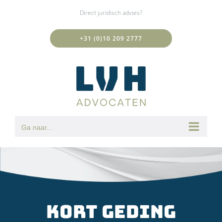
Ga
Direct juridisch advies?
naar
inhoud
+31 (0)10 209 2777
Ga naar...
Kort geding