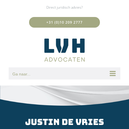
Ga
Direct juridisch advies?
naar
inhoud
+31 (0)10 209 2777
Ga naar...
Justin de Vries