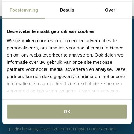
Toestemming
Details
Over
Deze website maakt gebruik van cookies
We gebruiken cookies om content en advertenties te
personaliseren, om functies voor social media te bieden
en om ons websiteverkeer te analyseren. Ook delen we
Juridische vragen, of zelfs conflicten, zijn onderdeel van het
informatie over uw gebruik van onze site met onze
zaken doen. Volgens LVH is dat niet iets om voor te vrezen
partners voor social media, adverteren en analyse. Deze
maar wel om serieus te nemen. Doel van LVH is om u daarbij
partners kunnen deze gegevens combineren met andere
informatie die u aan ze heeft verstrekt of die ze hebben
op zo’n manier te helpen dat u zich met een gerust hart kunt
verzameld op basis van uw gebruik van hun services.
blijven concentreren op uw bedrijfsvoering. LVH is een
Rotterdams advocatenkantoor met kundige, betrokken en
doortastende advocaten die door hun manier van werken
OK
langdurige relaties met hun klanten weten op te bouwen en,
in een positie als huisjurist, de ondernemers bij alle mogelijke
juridische vraagstukken kunnen en mogen ondersteunen.