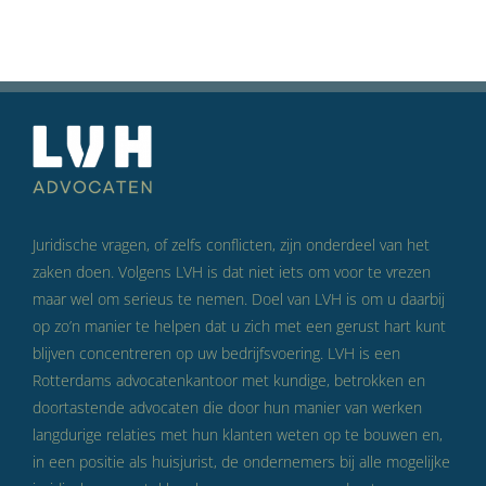
Juridische vragen, of zelfs conflicten, zijn onderdeel van het
zaken doen. Volgens LVH is dat niet iets om voor te vrezen
maar wel om serieus te nemen. Doel van LVH is om u daarbij
op zo’n manier te helpen dat u zich met een gerust hart kunt
blijven concentreren op uw bedrijfsvoering. LVH is een
Rotterdams advocatenkantoor met kundige, betrokken en
doortastende advocaten die door hun manier van werken
langdurige relaties met hun klanten weten op te bouwen en,
in een positie als huisjurist, de ondernemers bij alle mogelijke