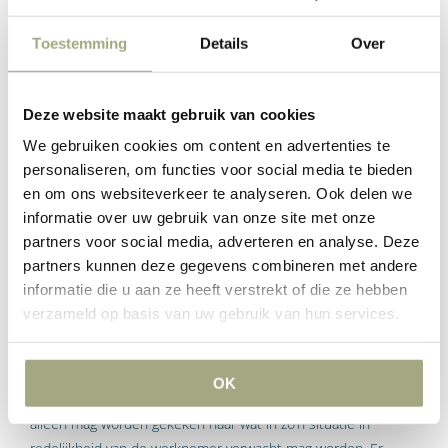
werkgever wordt geacht aanwezig te zijn. Beschikt uw
organisatie niet over een ondernemingsraad? Dan moet de
Toestemming
Details
Over
afweging worden gemaakt of de belangen van de werknemer
redelijkerwijs moeten wijken voor de belangen van de
werkgever.
Deze website maakt gebruik van cookies
We gebruiken cookies om content en advertenties te
Mogelijkheden zonder eenzijdig wijzigingsbeding
personaliseren, om functies voor social media te bieden
Als de arbeidsovereenkomst niet voorziet in een eenzijdig
en om ons websiteverkeer te analyseren. Ook delen we
wijzigingsbeding, dan is het alleen mogelijk om de
informatie over uw gebruik van onze site met onze
arbeidsovereenkomsten eenzijdig te wijzigen door een
partners voor social media, adverteren en analyse. Deze
beroep te doen op de algemene maatstaven van goed
partners kunnen deze gegevens combineren met andere
werknemer schap (artikel 7:611 BW).
informatie die u aan ze heeft verstrekt of die ze hebben
verzameld op basis van uw gebruik van hun services.
Dubbele redelijkheidstoets
De Hoge Raad bepaalde echter in het zogenaamde
OK
‘Mammoet-arrest’ dat bij de toetsing aan artikel 7:611 BW niet
alleen mag worden gekeken naar wat in zo’n situatie in