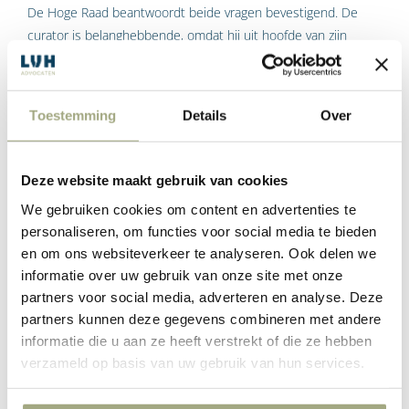
De Hoge Raad beantwoordt beide vragen bevestigend. De
curator is belanghebbende, omdat hij uit hoofde van zijn
benoeming allerlei wettelijke verplichtingen heeft om
werkzaamheden uit te voeren. In dat kader moet hij ook
kosten maken, waardoor hij boedelcrediteur wordt. Zodoende
Toestemming
Details
Over
komt hij in een rechtsbetrekking tot de schuldenaar te staan,
aldus de Hoge Raad.
Deze website maakt gebruik van cookies
Volgens de Hoge Raad komt het verzet slechts voor toewijzing
We gebruiken cookies om content en advertenties te
in aanmerking indien er sprake is van een boedel die
personaliseren, om functies voor social media te bieden
(nagenoeg) geen activa omvat en er ook geen vorderingen op
en om ons websiteverkeer te analyseren. Ook delen we
grond van pauliana en onbehoorlijk bestuur zijn. Een curator
informatie over uw gebruik van onze site met onze
die overweegt om verzet in te stellen zal deze punten dus
partners voor social media, adverteren en analyse. Deze
spoedig moeten inventariseren.
partners kunnen deze gegevens combineren met andere
informatie die u aan ze heeft verstrekt of die ze hebben
Van belang is dat uit deze uitspraak niet kan worden afgeleid
verzameld op basis van uw gebruik van hun services.
dat bij het faillissement van een natuurlijke persoon de
curator ook de mogelijkheid van verzet heeft. De Hoge Raad