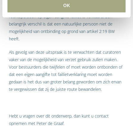
heeft expliciet aangegeven dat de beantwoording van de aan
OK
hem gestelde vragen zich beperkt tot situaties waarin een
rechtspersoon op eigen aangifte failliet is verklaard. Een
belangrijk verschil is dat een natuurlijke persoon niet de
mogelijkheid van ontbinding op grond van artikel 2:19 BW
heeft.
Als gevolg van deze uitspraak is te verwachten dat curatoren
vaker van de mogelijkheid van verzet gebruik zullen maken.
Voor bestuurders die twijfelen of moet worden ontbonden of
dat een eigen aangifte tot faillietverklaring moet worden
gedaan is het dus van groter belang geworden om zich ervan
te vergewissen dat zij de juiste route bewandelen.
Hebt u vragen over dit onderwerp, dan kunt u contact
opnemen met Peter de Graaf.