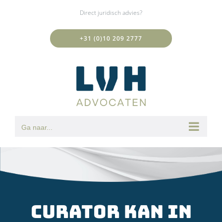
Ga
Direct juridisch advies?
naar
inhoud
+31 (0)10 209 2777
Ga naar...
Curator kan in