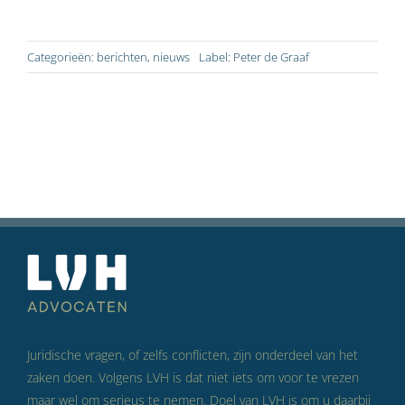
Categorieën:
berichten
,
nieuws
Label:
Peter de Graaf
Juridische vragen, of zelfs conflicten, zijn onderdeel van het
zaken doen. Volgens LVH is dat niet iets om voor te vrezen
maar wel om serieus te nemen. Doel van LVH is om u daarbij