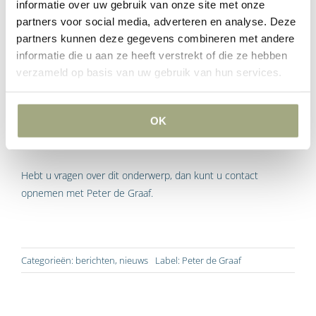
informatie over uw gebruik van onze site met onze
blijven en de schade voor klanten beperkt blijft. Economisch
partners voor social media, adverteren en analyse. Deze
gezien is het goed dat ‘verdiencapaciteit’ niet verloren gaat. Er
partners kunnen deze gegevens combineren met andere
moet echter voor gewaakt worden dat een faillissement (en
informatie die u aan ze heeft verstrekt of die ze hebben
doorstart) niet wordt misbruikt om personeel en schuldeisers
verzameld op basis van uw gebruik van hun services.
op een oneigenlijke manier te benadelen. Daarom is extra
waakzaamheid geboden als een aan failliet gelieerde partij
wenst door te starten.
OK
Hebt u vragen over dit onderwerp, dan kunt u contact
opnemen met Peter de Graaf.
Categorieën:
berichten
,
nieuws
Label:
Peter de Graaf