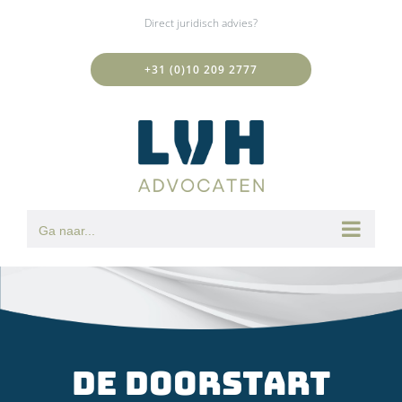
Ga
Direct juridisch advies?
naar
inhoud
+31 (0)10 209 2777
Ga naar...
De doorstart