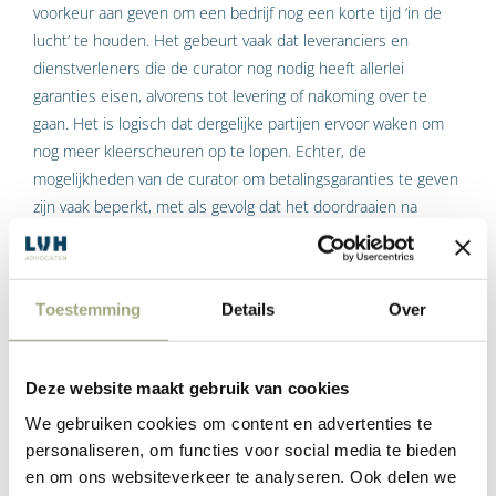
voorkeur aan geven om een bedrijf nog een korte tijd ‘in de
lucht’ te houden. Het gebeurt vaak dat leveranciers en
dienstverleners die de curator nog nodig heeft allerlei
garanties eisen, alvorens tot levering of nakoming over te
gaan. Het is logisch dat dergelijke partijen ervoor waken om
nog meer kleerscheuren op te lopen. Echter, de
mogelijkheden van de curator om betalingsgaranties te geven
zijn vaak beperkt, met als gevolg dat het doordraaien na
faillissement maar kort kan duren. Tegelijkertijd treedt de
curator in onderhandeling met in het bedrijf geïnteresseerde
partijen. Met de partij die het beste bod uitbrengt zal de
Toestemming
Details
Over
doorstartovereenkomst worden gesloten. De doorstarter is
een andere (rechts)persoon dan de gefailleerde. De schulden
blijven bij failliet achter. De verkoopopbrengst kan volgens de
Deze website maakt gebruik van cookies
wettelijke rangorde verdeeld worden onder de schuldeisers.
We gebruiken cookies om content en advertenties te
personaliseren, om functies voor social media te bieden
Het is goed dat het instrument van de doorstart bestaat. Een
en om ons websiteverkeer te analyseren. Ook delen we
positief effect is dat veel werkgelegenheid behouden kan