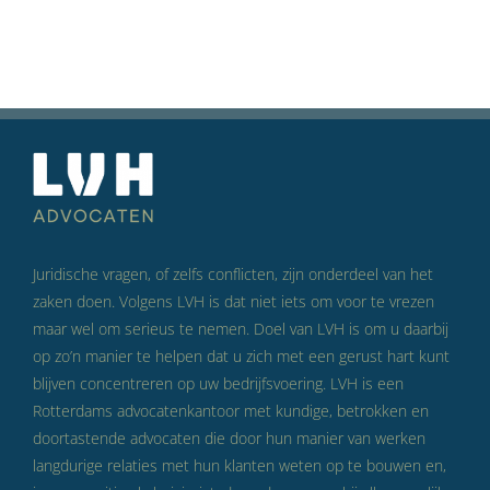
Juridische vragen, of zelfs conflicten, zijn onderdeel van het
zaken doen. Volgens LVH is dat niet iets om voor te vrezen
maar wel om serieus te nemen. Doel van LVH is om u daarbij
op zo’n manier te helpen dat u zich met een gerust hart kunt
blijven concentreren op uw bedrijfsvoering. LVH is een
Rotterdams advocatenkantoor met kundige, betrokken en
doortastende advocaten die door hun manier van werken
langdurige relaties met hun klanten weten op te bouwen en,