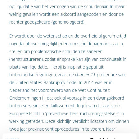
op liquidatie van het vermogen van de schuldenaar. In maar
weinig gevallen wordt een akkoord aangeboden en door de
rechter goedgekeurd (gehomologeerd).
Er wordt door de wetenschap en de overheid al geruime tijd
nagedacht over mogelijkheden om schuldenaren in staat te
stellen om problematische schulden te saneren
(herstructureren), zodat er sprake kan zijn van continuïteit in
plaats van liquidatie. Hierbij is inspiratie geput uit
buitenlandse regelingen, zoals de
chapter 11
procedure van
de United States Bankruptcy Code. In 2014 was er in
Nederland het voorontwerp van de Wet Continuïteit
Ondernemingen II, dat ook al voorzag in een dwangakkoord
buiten surseance en faillissement. In juli van dit jaar is de
Europese Richtlijn ‘preventieve herstructureringsstelsels’ in
werking getreden. Deze Richtlijn verplicht lidstaten om binnen
twee jaar pre-insolventieprocedures in te voeren. Naar
aanleiding van de Richtlijn zijn wijzigingen in het Nederlandse