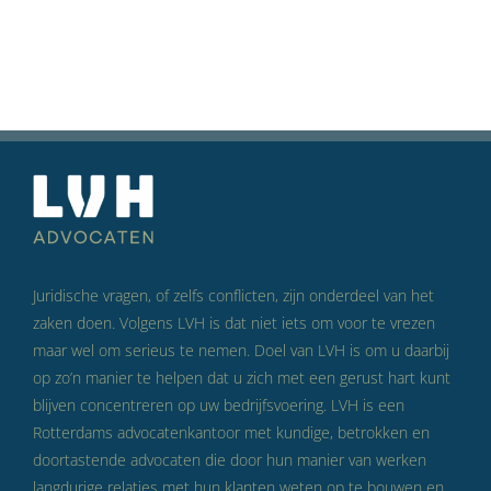
Juridische vragen, of zelfs conflicten, zijn onderdeel van het
zaken doen. Volgens LVH is dat niet iets om voor te vrezen
maar wel om serieus te nemen. Doel van LVH is om u daarbij
op zo’n manier te helpen dat u zich met een gerust hart kunt
blijven concentreren op uw bedrijfsvoering. LVH is een
Rotterdams advocatenkantoor met kundige, betrokken en
doortastende advocaten die door hun manier van werken
langdurige relaties met hun klanten weten op te bouwen en,