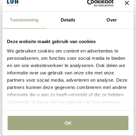
wetsontwerp aangebracht. Het wetsvoorstel is op 5 juli 2019
bij de Tweede Kamer ingediend.
Toestemming
Details
Over
Homologatie akkoord buiten
Deze website maakt gebruik van cookies
surseance en faillissement
We gebruiken cookies om content en advertenties te
personaliseren, om functies voor social media te bieden
De WHOA bepaalt dat een schuldenaar een akkoord kan
en om ons websiteverkeer te analyseren. Ook delen we
aanbieden als hij ‘verkeert in een toestand waarin het
informatie over uw gebruik van onze site met onze
redelijkerwijs aannemelijk is dat hij met het betalen van zijn
partners voor social media, adverteren en analyse. Deze
schulden niet zal kunnen voortgaan.’ Bij deze toestand
partners kunnen deze gegevens combineren met andere
kunnen iedere schuldeiser en aandeelhouder, maar ook de
informatie die u aan ze heeft verstrekt of die ze hebben
schuldenaar zelf, bij de rechtbank een verzoek indienen tot
verzameld op basis van uw gebruik van hun services.
benoeming van een herstructureringsdeskundige, die
vervolgens een akkoord kan aanbieden. Zolang de aanwijzing
OK
van de deskundige duurt kan de schuldenaar zelf geen
akkoord meer aanbieden.