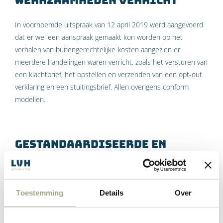
In voornoemde uitspraak van 12 april 2019 werd aangevoerd
dat er wel een aanspraak gemaakt kon worden op het
verhalen van buitengerechtelijke kosten aangezien er
meerdere handelingen waren verricht, zoals het versturen van
een klachtbrief, het opstellen en verzenden van een opt-out
verklaring en een stuitingsbrief. Allen overigens conform
modellen.
Gestandaardiseerde en
eenvoudige werkzaamheden
De Hoge Raad oordeelt dat de verrichte buitengerechtelijke
werkzaamheden niet meer behelzen dan het opstellen en
Toestemming
Details
Over
versturen van enkele gestandaardiseerde stukken. Dergelijke
werkzaamheden moeten op een lijn worden gesteld met het