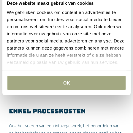
Deze website maakt gebruik van cookies
opstellen en versturen van een aanmaning of een andere
eenvoudige brief, zoals bedoeld in voornoemde standaard
We gebruiken cookies om content en advertenties te
jurisprudentie.
personaliseren, om functies voor social media te bieden
en om ons websiteverkeer te analyseren. Ook delen we
De Hoge Raad geeft aan dat deze werkzaamheden op grond
informatie over uw gebruik van onze site met onze
van art. 6:96 lid 3 BW in verbinding met art. 241 Rv in een
partners voor social media, adverteren en analyse. Deze
procedure niet voor vergoeding in aanmerking komen. Ze
partners kunnen deze gegevens combineren met andere
verschieten als het ware van kleur (van buitengerechtelijke
informatie die u aan ze heeft verstrekt of die ze hebben
kosten naar procedurele kosten) zodra er een procedure
verzameld op basis van uw gebruik van hun services.
wordt gestart en worden geacht onder de werkzaamheden
ter voorbereiding van een procedure te vallen. Er is dan geen
OK
plek voor een separate vergoeding.
Enkel proceskosten
Ook het voeren van een intakegesprek, het beoordelen van