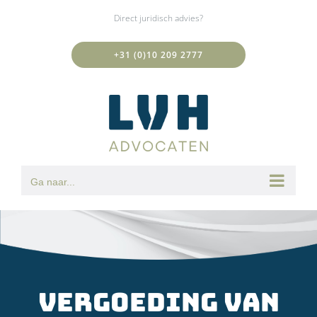
Ga
Direct juridisch advies?
naar
inhoud
+31 (0)10 209 2777
Ga naar...
Vergoeding van