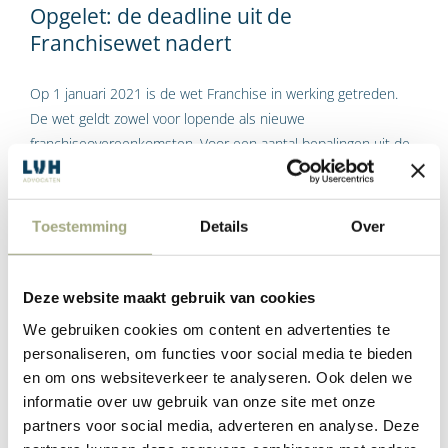
Opgelet: de deadline uit de
Franchisewet nadert
Op 1 januari 2021 is de wet Franchise in werking getreden.
De wet geldt zowel voor lopende als nieuwe
franchiseovereenkomsten. Voor een aantal bepalingen uit de
wet Franchise heeft de wetgever een overgangstermijn van
twee jaren gegeven. Dit zijn de bepalingen die zien op de
waardeberekening van goodwill bij contractbeëindiging, het
Toestemming
Details
Over
concurrentiebeding en het instemmingsrecht van
franchisenemer.
Deze website maakt gebruik van cookies
We gebruiken cookies om content en advertenties te
Label:
Gentia Niesert
personaliseren, om functies voor social media te bieden
Lees Meer
en om ons websiteverkeer te analyseren. Ook delen we
informatie over uw gebruik van onze site met onze
partners voor social media, adverteren en analyse. Deze