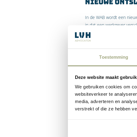
Nieuwe ontsl
In de WAB wordt een nieuwe
in dat een werkgever versc
komen. De cumulatiegrond i
zichzelf staand onvoldoend
bijvoorbeeld worden aan ee
is vormgegeven en waarbij d
Toestemming
worden gevergd de arbeids
ontbonden op de i-grond.
Deze website maakt gebruik
We gebruiken cookies om cont
websiteverkeer te analyseren
De i-grond: 
media, adverteren en analys
of langduri
verstrekt of die ze hebben v
Aandacht verdient hierbij 
(bedrijfseconomische rede