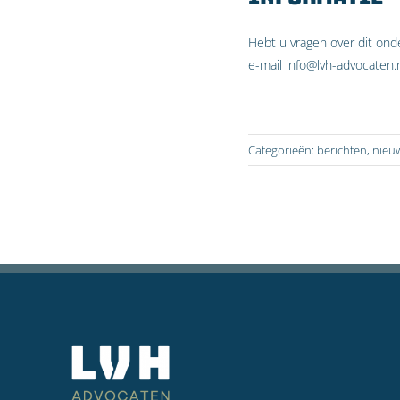
Hebt u vragen over dit on
e-mail info@lvh-advocaten.n
Categorieën:
berichten
,
nieu