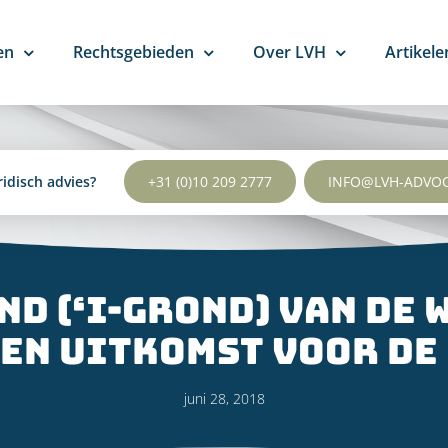
en
Rechtsgebieden
Over LVH
Artikele
ridisch advies?
+31 (0)10 209 2777
INFO@LVH-ADVO
d (‘i-grond) van de
een uitkomst voor d
juni 28, 2018