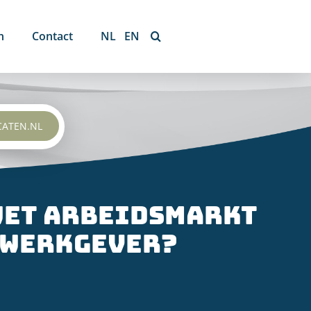
n
Contact
NL
EN
CATEN.NL
 Wet arbeidsmarkt
e werkgever?