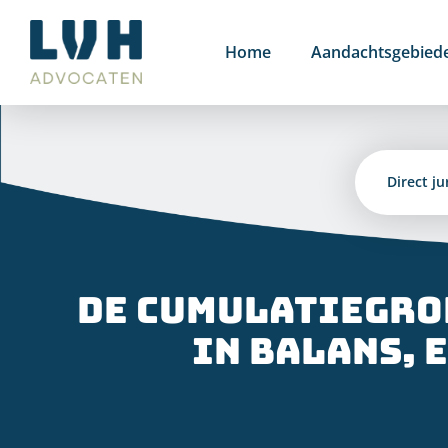
Ga
naar
Home
Aandachtsgebied
inhoud
Direct ju
De cumulatiegron
in balans, 