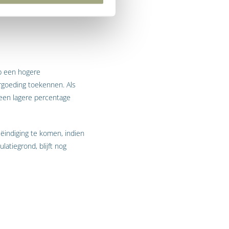
op een hogere
rgoeding toekennen. Als
r een lagere percentage
ëindiging te komen, indien
atiegrond, blijft nog