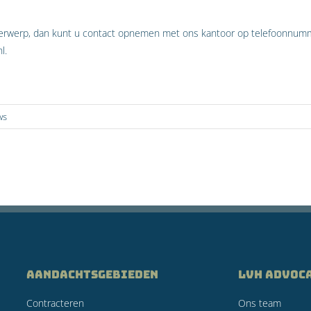
derwerp, dan kunt u contact opnemen met ons kantoor op telefoonnumm
l.
ws
AANDACHTSGEBIEDEN
LVH Advoc
Contracteren
Ons team