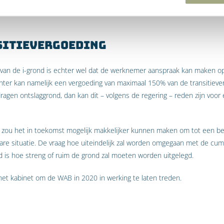
slaggronden.
sitievergoeding
k van de i-grond is echter wel dat de werknemer aanspraak kan maken 
chter kan namelijk een vergoeding van maximaal 150% van de transitieve
dragen ontslaggrond, dan kan dit – volgens de regering – reden zijn voo
 zou het in toekomst mogelijk makkelijker kunnen maken om tot een be
re situatie. De vraag hoe uiteindelijk zal worden omgegaan met de cumul
 is hoe streng of ruim de grond zal moeten worden uitgelegd.
 het kabinet om de WAB in 2020 in werking te laten treden.