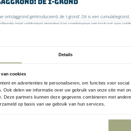
aggrond: de i-grond
 ontslaggrond geïntroduceerd, de ‘i-grond’. Dit is een cumulatiegrond. 
hillende (niet voldragen) gronden kan combineren om toch tot een vold
s derhalve bedoeld om in een situatie waarin zich verschillende ontsl
e zijn om een redelijke grond te vormen, toch tot een ontbinding kunne
n werknemer die onvoldoende functioneert, maar waarbij het verbetertr
e arbeidsrelatie in zekere mate is verstoord. Indien van de werkgever in
Details
overeenkomst voort te zetten, kan in een dergelijk geval de arbeidso
 van cookies
ent en advertenties te personaliseren, om functies voor social
. Ook delen we informatie over uw gebruik van onze site met on
niet in geval van bedrijfseconom
e. Deze partners kunnen deze gegevens combineren met andere i
ge arbeidsongeschiktheid
erzameld op basis van uw gebruik van hun services.
dat de i-grond niet kan worden gebruikt wanneer sprake is van een onvo
nen) of b-grond (langdurige arbeidsongeschiktheid). Deze gronden kun