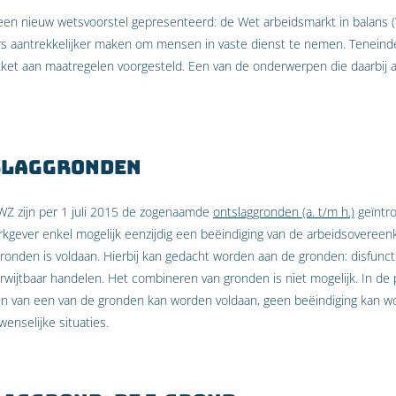
 een nieuw wetsvoorstel gepresenteerd: de Wet arbeidsmarkt in balans
s aantrekkelijker maken om mensen in vaste dienst te nemen. Teneinde 
ket aan maatregelen voorgesteld. Een van de onderwerpen die daarbij a
slaggronden
WZ zijn per 1 juli 2015 de zogenaamde
ontslaggronden (a. t/m h.)
geïntro
rkgever enkel mogelijk eenzijdig een beëindiging van de arbeidsovereenk
gronden is voldaan. Hierbij kan gedacht worden aan de gronden: disfunc
erwijtbaar handelen. Het combineren van gronden is niet mogelijk. In de p
sten van een van de gronden kan worden voldaan, geen beëindiging kan wor
wenselijke situaties.