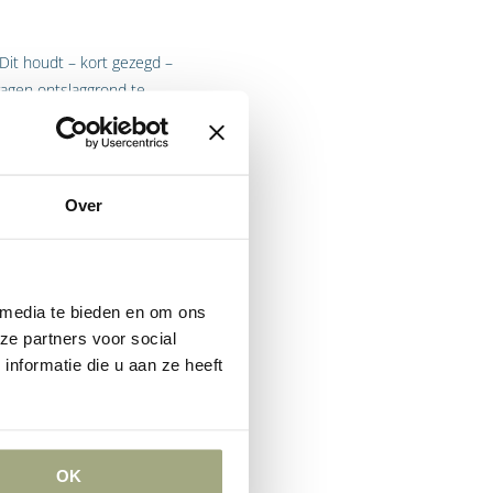
Dit houdt – kort gezegd –
ragen ontslaggrond te
aggronden voordoen die op
n leiden. Gedacht kan
aject (nog) niet voldoende
 redelijkheid niet kan
Over
vereenkomst toch worden
 media te bieden en om ons
ze partners voor social
ische redenen
nformatie die u aan ze heeft
ldragen a-grond
nen niet gecombineerd
OK