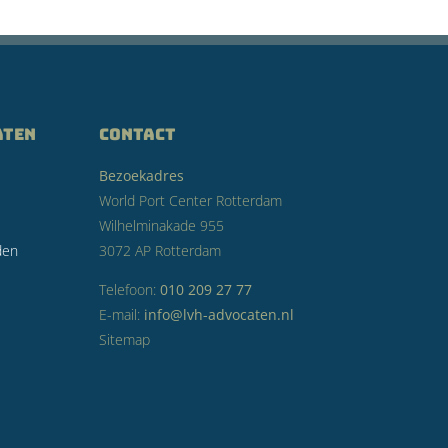
aten
CONTACT
Bezoekadres
World Port Center Rotterdam
Wilhelminakade 955
den
3072 AP Rotterdam
Telefoon:
010 209 27 77
E-mail:
info@lvh-advocaten.nl
Sitemap