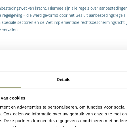
anbestedingswet van kracht. Hiermee zijn alle regels over aanbesteding
de regelgeving – die werd gevormd door het Besluit aanbestedingsregels
n speciale sectoren en de Wet implementatie rechtsbeschermingsrichtli
 vervallen.
ettelijke regeling te vormen, maakt de Aanbestedingswet de regels ov
 de transparantie van aanbestedingsprocedures ten goede.
edingswet enkele inhoudelijke wijzingen. Hiervan springen drie wijzigin
Details
 de aanbestedende overheid bij iedere opdracht voortaan op objectie
 worden gevolgd en welke ondernemers kunnen meedingen. Ingeval ee
 van cookies
erheid de gemaakte keuze schriftelijk motiveren.
ent en advertenties te personaliseren, om functies voor social
de Aanbestedingswet het onnodig samenvoegen van opdrachten. Voor s
. Ook delen we informatie over uw gebruik van onze site met on
hten tot een grotere opdracht, moet de overheid een deugdelijke reden
e. Deze partners kunnen deze gegevens combineren met andere i
en- en kleinbedrijf een betere kans te geven in aanbestedingsproced