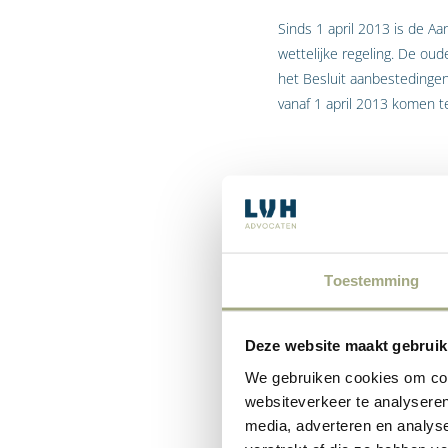
Sinds 1 april 2013 is de A
wettelijke regeling. De ou
het Besluit aanbestedinge
vanaf 1 april 2013 komen te
Door één overkoepelende w
overzichtelijker. Dit komt
Daarnaast bevat de Aanbest
Toestemming
Om te beginnen moet
type procedure zal
Deze website maakt gebruik
verzoekt, moet de ov
We gebruiken cookies om cont
Daarnaast verbiedt 
websiteverkeer te analyseren
meer kleinere opdrac
media, adverteren en analys
bedoeld om het midd