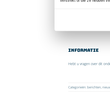
verstrekt of die ze hebben v
ondervinden nog te w
wijziging wordt het s
Een andere belangrij
uitkomst. Onder het 
rechter te wenden. I
Informatie
Hebt u vragen over dit on
Categorieën:
berichten
,
nieu