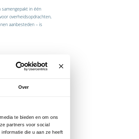
en samengepakt in één
 voor overheidsopdrachten,
jnen aanbesteden – is
er aanbestedingen
gen het meest in het oog:
Over
ve gronden bepalen welk
n ondernemer daarom
 media te bieden en om ons
amenvoeging van twee of
ze partners voor social
 kunnen aanwijzen. Dit is
nformatie die u aan ze heeft
ures. Grote ondernemingen