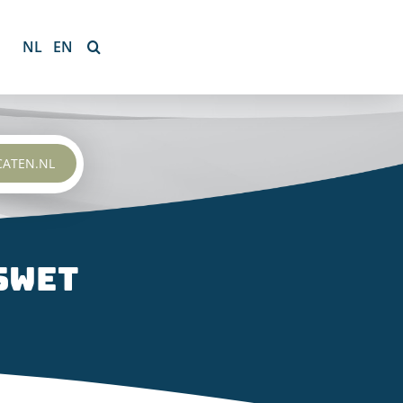
NL
EN
CATEN.NL
swet