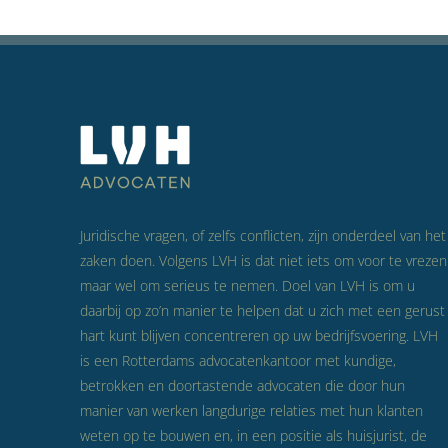
Juridische vragen, of zelfs conflicten, zijn onderdeel van het
zaken doen. Volgens LVH is dat niet iets om voor te vrezen
maar wel om serieus te nemen. Doel van LVH is om u
daarbij op zo’n manier te helpen dat u zich met een gerust
hart kunt blijven concentreren op uw bedrijfsvoering. LVH
is een Rotterdams advocatenkantoor met kundige,
betrokken en doortastende advocaten die door hun
manier van werken langdurige relaties met hun klanten
weten op te bouwen en, in een positie als huisjurist, de