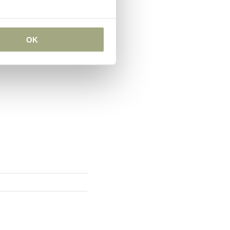
ere partijen. Met deze
etten tegen een nadelige
OK
ijgen om zich tot de